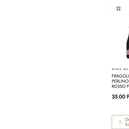
WINA WŁ
FRAGOL
PERLINO 
ROSSO F
35.00 
D
k