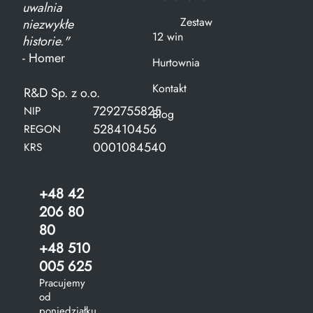
uwalnia
Zestaw
niezwykłe
12 win
historie."
- Homer
Hurtownia
Kontakt
R&D Sp. z o.o.
7292755825
NIP
Blog
528410456
REGON
0001084540
KRS
+48 42
206 80
80
+48 510
005 625
Pracujemy
od
poniedziałku