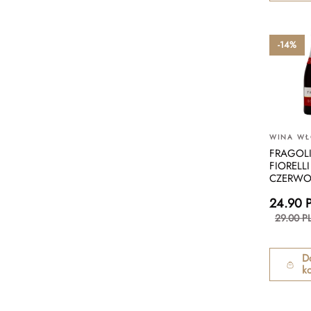
-14%
WINA WŁ
FRAGOL
FIORELLI
CZERWO
24.90 
29.00 P
D
k