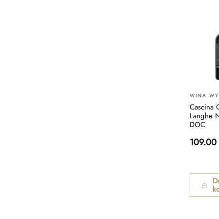
WINA W
Cascina 
Langhe 
DOC
109.00
D
k