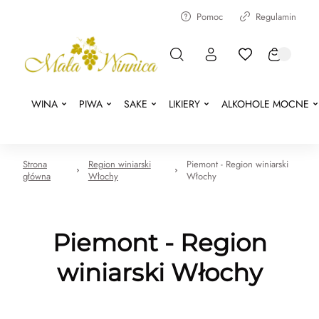
Pomoc
Regulamin
WINA
PIWA
SAKE
LIKIERY
ALKOHOLE MOCNE
Strona
Region winiarski
Piemont - Region winiarski
główna
Włochy
Włochy
Piemont - Region
winiarski Włochy