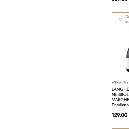
D
k
WINA W
LANGHE
NEBBIO
MARGHE
Damilano
129.00