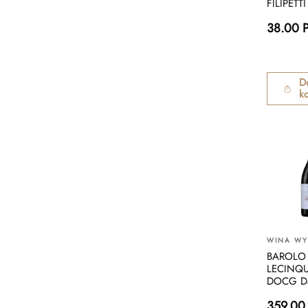
FILIPETT
38.00 
D
k
WINA W
BAROLO
LECINQ
DOCG Da
359.00