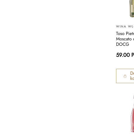
WINA WŁ
Toso Piet
Moscato d
DOCG
59.00 
D
k