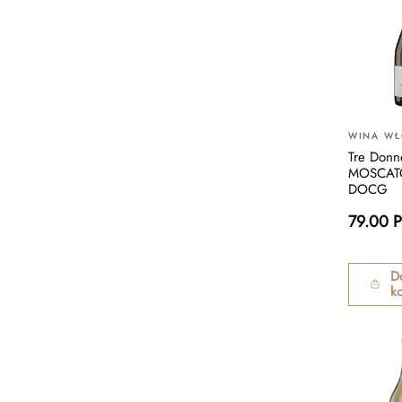
WINA WŁ
Tre Donn
MOSCATO
DOCG
79.00 
D
k