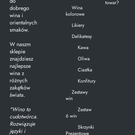
do
towar?
dobrego
Wina
kolorowe
wina i
orientalnych
Likiery
smaków.
Delikatesy
W naszm
Kawa
sklepie
znajdziesz
Oliwa
najlepsze
Ciastka
wina z
różnych
Konfitury
zakątków
Zestawy
świata.
win
"Wino to
Zestaw
6 win
cudotwórca.
Rozwiązuje
Skrzynki
języki i
Prezentowe