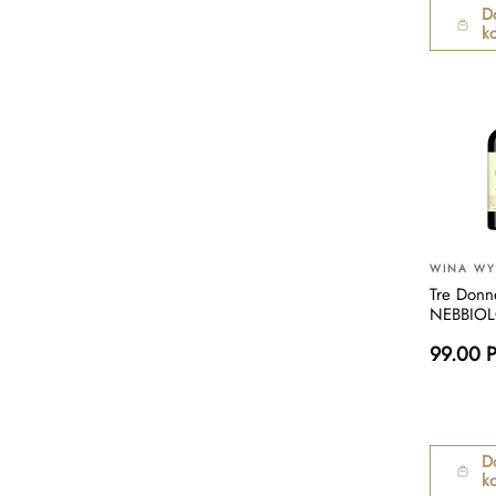
D
k
WINA W
Tre Don
NEBBIO
99.00 
D
k