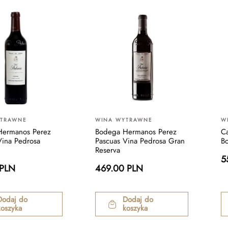
YTRAWNE
WINA WYTRAWNE
W
Hermanos Perez
Bodega Hermanos Perez
Ca
Vina Pedrosa
Pascuas Vina Pedrosa Gran
B
Reserva
5
 PLN
469.00 PLN
Dodaj do
Dodaj do
koszyka
koszyka