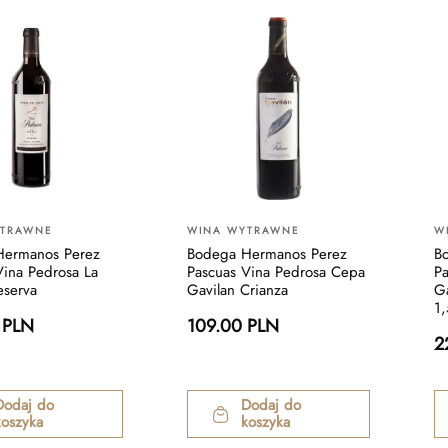
YTRAWNE
WINA WYTRAWNE
W
Hermanos Perez
Bodega Hermanos Perez
B
Vina Pedrosa La
Pascuas Vina Pedrosa Cepa
P
eserva
Gavilan Crianza
G
1,
 PLN
109.00 PLN
2
Dodaj do
Dodaj do
koszyka
koszyka