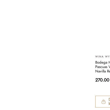
WINA W
Bodega 
Pascuas 
Navilla R
270.00