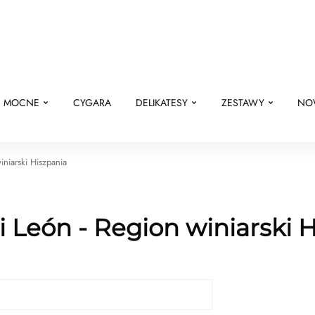
E MOCNE
CYGARA
DELIKATESY
ZESTAWY
NO
winiarski Hiszpania
 i León - Region winiarski 