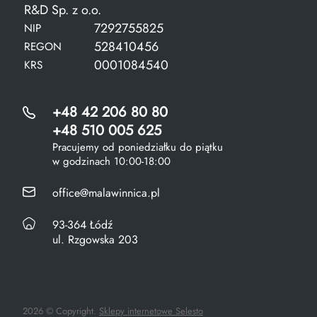
R&D Sp. z o.o.
7292755825
NIP
528410456
REGON
0001084540
KRS
+48 42 206 80 80
+48 510 005 625
Pracujemy od poniedziałku do piątku
w godzinach 10:00-18:00
office@malawinnica.pl
93-364 Łódź
ul. Rzgowska 203
2026 © Copyright.
Sklepy internetowe Selesto