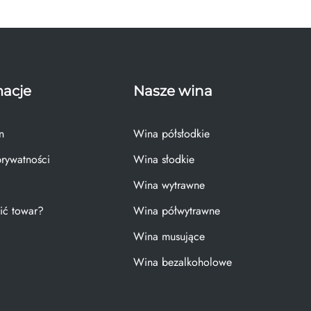
macje
Nasze wina
n
Wina półsłodkie
prywatności
Wina słodkie
Wina wytrawne
ić towar?
Wina półwytrawne
Wina musujące
Wina bezalkoholowe