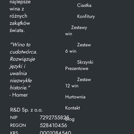
najlepsze
Ciastka
wina z
różnych
Konfitury
zakątków
Zestawy
świata.
win
"Wino to
Zestaw
6 win
cudotwórca.
Rozwiązuje
Skrzynki
języki i
Prezentowe
uwalnia
Zestaw
niezwykłe
12 win
historie."
- Homer
Hurtownia
Kontakt
R&D Sp. z o.o.
7292755825
NIP
Blog
528410456
REGON
0001084540
KRS