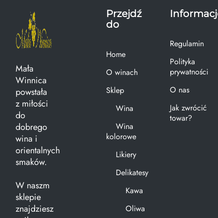
Przejdź
Informacj
do
Regulamin
Home
Polityka
Mała
prywatności
O winach
Winnica
O nas
Sklep
powstała
z miłości
Jak zwrócić
Wina
do
towar?
dobrego
Wina
kolorowe
wina i
orientalnych
Likiery
smaków.
Delikatesy
W naszm
Kawa
sklepie
znajdziesz
Oliwa