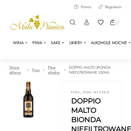
Pomoc
Regulamin
WINA
PIWA
SAKE
LIKIERY
ALKOHOLE MOCNE
Strona
Piwa
DOPPIO MALTO BIONDA
Piwa
główna
włoskie
NIEFILTROWANE 330ML
PIWA
,
PIWA WŁOSKIE
DOPPIO
MALTO
BIONDA
NIEFILTROWAN