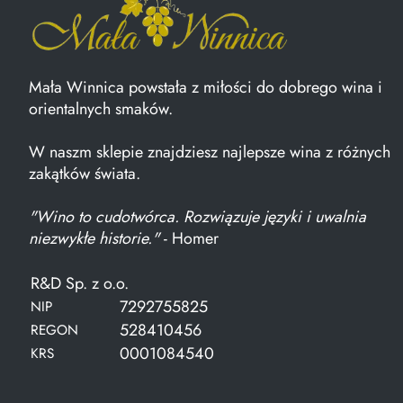
Mała Winnica powstała z miłości do dobrego wina i
orientalnych smaków.
W naszm sklepie znajdziesz najlepsze wina z różnych
zakątków świata.
"Wino to cudotwórca. Rozwiązuje języki i uwalnia
niezwykłe historie."
- Homer
R&D Sp. z o.o.
7292755825
NIP
528410456
REGON
0001084540
KRS