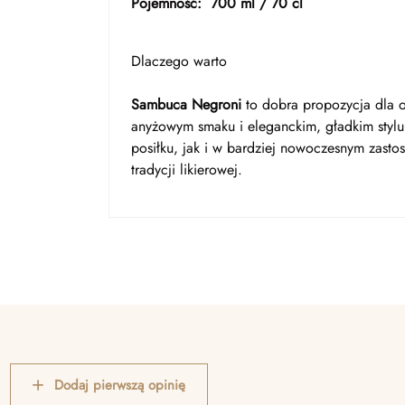
Pojemność:
700 ml / 70 cl
Dlaczego warto
Sambuca Negroni
to dobra propozycja dla os
anyżowym smaku i eleganckim, gładkim stylu.
posiłku, jak i w bardziej nowoczesnym zast
tradycji likierowej.
Dodaj pierwszą opinię