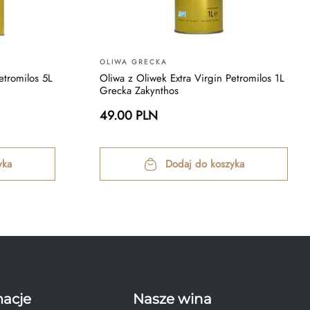
OLIWA GRECKA
etromilos 5L
Oliwa z Oliwek Extra Virgin Petromilos 1L
Grecka Zakynthos
49.00 PLN
yka
Dodaj do koszyka
macje
Nasze wina