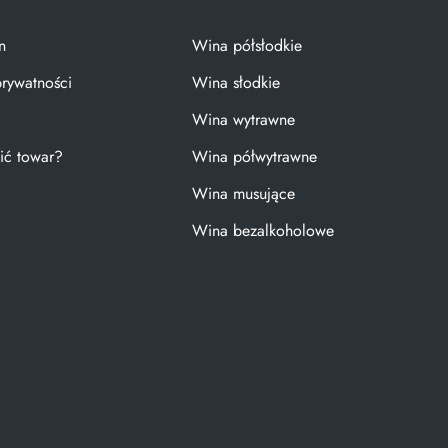
n
Wina półsłodkie
prywatności
Wina słodkie
Wina wytrawne
ić towar?
Wina półwytrawne
Wina musujące
Wina bezalkoholowe