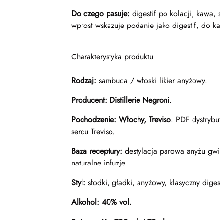
Do czego pasuje:
digestif po kolacji, kawa, 
wprost wskazuje podanie jako digestif, do ka
Charakterystyka produktu
Rodzaj:
sambuca / włoski likier anyżowy.
Producent:
Distillerie Negroni
.
Pochodzenie:
Włochy, Treviso
. PDF dystrybu
sercu Treviso.
Baza receptury:
destylacja parowa anyżu gwi
naturalne infuzje.
Styl:
słodki, gładki, anyżowy, klasyczny digest
Alkohol:
40% vol.