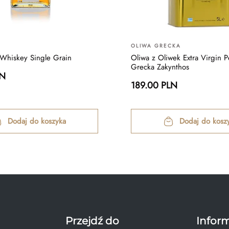
OLIWA GRECKA
 Whiskey Single Grain
Oliwa z Oliwek Extra Virgin P
Grecka Zakynthos
LN
189.00 PLN
Dodaj do koszyka
Dodaj do kosz
Przejdź do
Infor