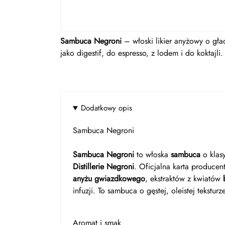
Sambuca Negroni
– włoski likier anyżowy o gła
jako digestif, do espresso, z lodem i do koktajli.
Dodatkowy opis
Sambuca Negroni
Sambuca Negroni
to włoska
sambuca
o klas
Distillerie Negroni
. Oficjalna karta producent
anyżu gwiazdkowego
, ekstraktów z kwiatów
infuzji. To sambuca o gęstej, oleistej tekstur
Aromat i smak