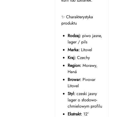
kufli lub szklanek.
✨ Charakterystyka
produktu
Rodzaj:
piwo jasne,
lager / pils
Marka:
Litovel
Kraj:
Czechy
Region:
Morawy,
Haná
Browar:
Pivovar
Litovel
Styl:
czeski jasny
lager o słodowo-
chmielowym profilu
Ekstrakt:
12°