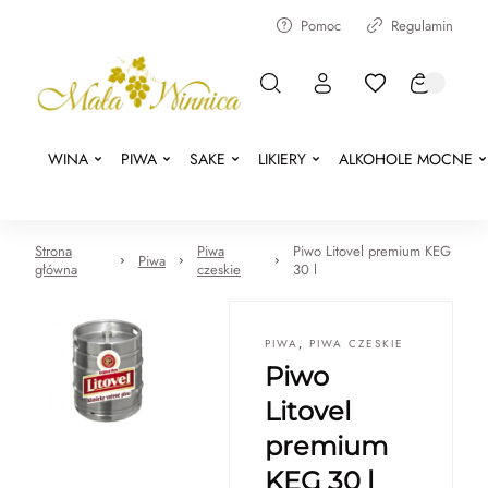
Pomoc
Regulamin
WINA
PIWA
SAKE
LIKIERY
ALKOHOLE MOCNE
Strona
Piwa
Piwo Litovel premium KEG
Piwa
główna
czeskie
30 l
PIWA
,
PIWA CZESKIE
Piwo
Litovel
premium
KEG 30 l