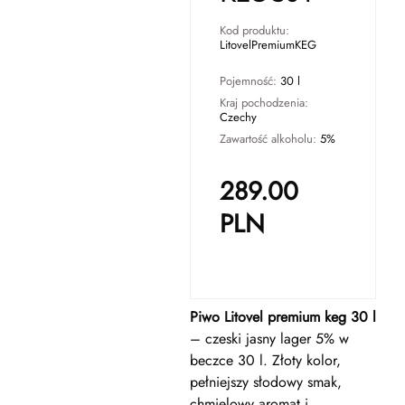
Kod produktu:
LitovelPremiumKEG
Pojemność:
30 l
Kraj pochodzenia:
Czechy
Zawartość alkoholu:
5%
289.00
PLN
Piwo Litovel premium keg 30 l
– czeski jasny lager 5% w
beczce 30 l. Złoty kolor,
pełniejszy słodowy smak,
chmielowy aromat i