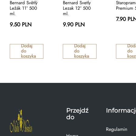
Bernard Světlý
Bernard Svetly
Staropra
Ležák 11° 500
Lezak 12° 500
Premium 
ml.
ml.
7.90 PL
9.50 PLN
9.90 PLN
Dodaj
Dodaj
Dod
do
do
do
koszyka
koszyka
kosz
Przejdź
Informacj
do
Regulamin
Home