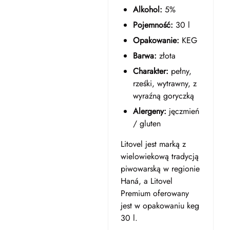
Alkohol:
5%
Pojemność:
30 l
Opakowanie:
KEG
Barwa:
złota
Charakter:
pełny,
rześki, wytrawny, z
wyraźną goryczką
Alergeny:
jęczmień
/ gluten
Litovel jest marką z
wielowiekową tradycją
piwowarską w regionie
Haná, a Litovel
Premium oferowany
jest w opakowaniu keg
30 l.