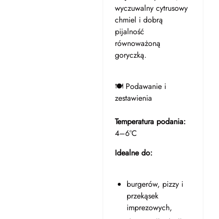
wyczuwalny cytrusowy
chmiel i dobrą
pijalność
równoważoną
goryczką.
🍽️ Podawanie i
zestawienia
Temperatura podania:
4–6°C
Idealne do:
burgerów, pizzy i
przekąsek
imprezowych,