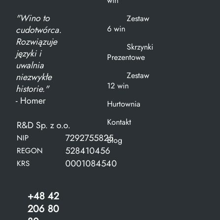
win
"Wino to
Zestaw
6 win
cudotwórca.
Rozwiązuje
Skrzynki
języki i
Prezentowe
uwalnia
Zestaw
niezwykłe
12 win
historie."
- Homer
Hurtownia
Kontakt
R&D Sp. z o.o.
7292755825
NIP
Blog
528410456
REGON
0001084540
KRS
+48 42
206 80