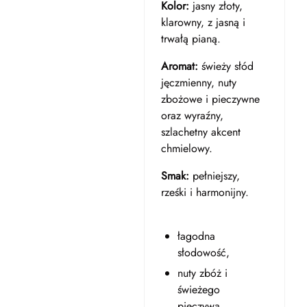
Kolor:
jasny złoty,
klarowny, z jasną i
trwałą pianą.
Aromat:
świeży słód
jęczmienny, nuty
zbożowe i pieczywne
oraz wyraźny,
szlachetny akcent
chmielowy.
Smak:
pełniejszy,
rześki i harmonijny.
łagodna
słodowość,
nuty zbóż i
świeżego
pieczywa,