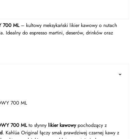
 700 ML
– kultowy meksykański likier kawowy o nutach
ła. Idealny do espresso martini, deserów, drinków oraz
OWY 700 ML
OWY 700 ML
to słynny
likier kawowy
pochodzący z
rd
. Kahlúa Original łączy smak prawdziwej czarnej kawy z