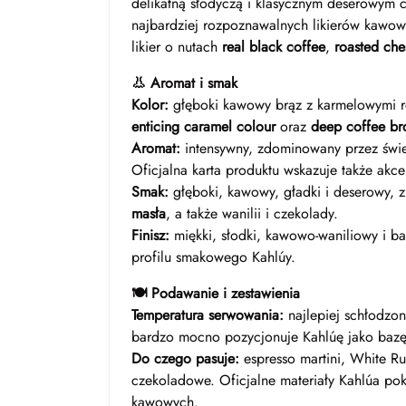
delikatną słodyczą i klasycznym deserowym c
najbardziej rozpoznawalnych likierów kawowy
likier o nutach
real black coffee
,
roasted che
👃 Aromat i smak
Kolor:
głęboki kawowy brąz z karmelowymi re
enticing caramel colour
oraz
deep coffee b
Aromat:
intensywny, zdominowany przez świeżo
Oficjalna karta produktu wskazuje także akc
Smak:
głęboki, kawowy, gładki i deserowy, 
masła
, a także wanilii i czekolady.
Finisz:
miękki, słodki, kawowo-waniliowy i b
profilu smakowego Kahlúy.
🍽️ Podawanie i zestawienia
Temperatura serwowania:
najlepiej schłodzony
bardzo mocno pozycjonuje Kahlúę jako baz
Do czego pasuje:
espresso martini, White Rus
czekoladowe. Oficjalne materiały Kahlúa pok
kawowych.