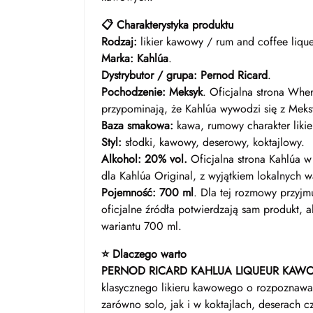
📋 Charakterystyka produktu
Rodzaj:
likier kawowy / rum and coffee lique
Marka:
Kahlúa
.
Dystrybutor / grupa:
Pernod Ricard
.
Pochodzenie:
Meksyk
. Oficjalna strona Whe
przypominają, że Kahlúa wywodzi się z Meks
Baza smakowa:
kawa, rumowy charakter likie
Styl:
słodki, kawowy, deserowy, koktajlowy.
Alkohol:
20% vol.
Oficjalna strona Kahlúa 
dla Kahlúa Original, z wyjątkiem lokalnych 
Pojemność:
700 ml
. Dla tej rozmowy przyj
oficjalne źródła potwierdzają sam produkt, 
wariantu 700 ml.
⭐ Dlaczego warto
PERNOD RICARD KAHLUA LIQUEUR KAW
klasycznego likieru kawowego o rozpoznawa
zarówno solo, jak i w koktajlach, deserach