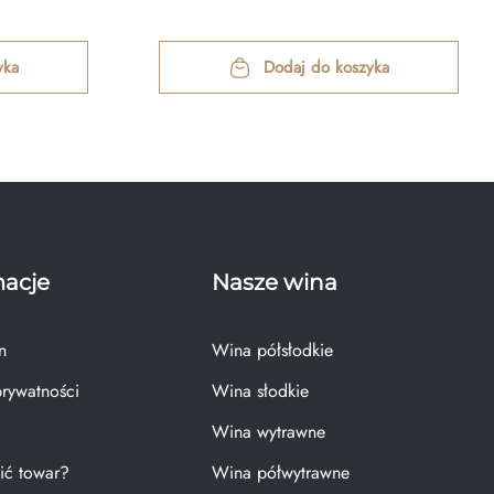
yka
Dodaj do koszyka
macje
Nasze wina
n
Wina półsłodkie
prywatności
Wina słodkie
Wina wytrawne
ić towar?
Wina półwytrawne