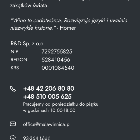
zakątków świata.
"Wino to cudotwórca. Rozwiązuje języki i uwalnia
niezwykłe historie."
- Homer
R&D Sp. z o.o.
7292755825
NIP
528410456
REGON
0001084540
KRS
+48 42 206 80 80
+48 510 005 625
Pracujemy od poniedziałku do piątku
w godzinach 10:00-18:00
office@malawinnica.pl
93-364 Łódź