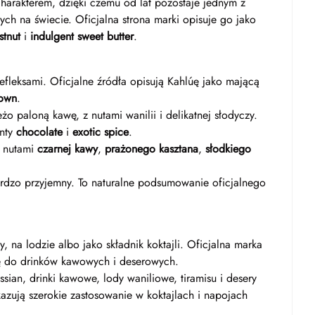
harakterem, dzięki czemu od lat pozostaje jednym z
ch na świecie. Oficjalna strona marki opisuje go jako
stnut
i
indulgent sweet butter
.
fleksami. Oficjalne źródła opisują Kahlúę jako mającą
rown
.
 paloną kawę, z nutami wanilii i delikatnej słodyczy.
enty
chocolate
i
exotic spice
.
z nutami
czarnej kawy
,
prażonego kasztana
,
słodkiego
ardzo przyjemny. To naturalne podsumowanie oficjalnego
, na lodzie albo jako składnik koktajli. Oficjalna marka
ę do drinków kawowych i deserowych.
sian, drinki kawowe, lody waniliowe, tiramisu i desery
azują szerokie zastosowanie w koktajlach i napojach