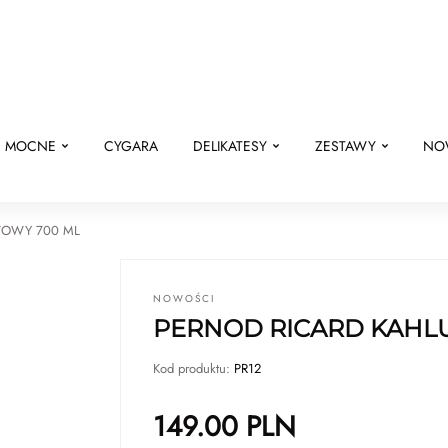
E MOCNE
CYGARA
DELIKATESY
ZESTAWY
NO
WOWY 700 ML
NOWOŚCI
PERNOD RICARD KAHL
Kod produktu:
PR12
149.00
PLN