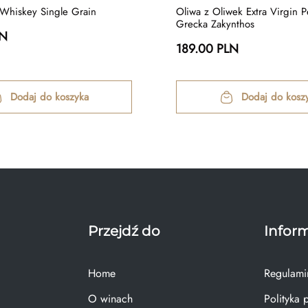
 Whiskey Single Grain
Oliwa z Oliwek Extra Virgin P
Grecka Zakynthos
LN
189.00 PLN
Dodaj do koszyka
Dodaj do kosz
Przejdź do
Infor
Home
Regulami
O winach
Polityka 