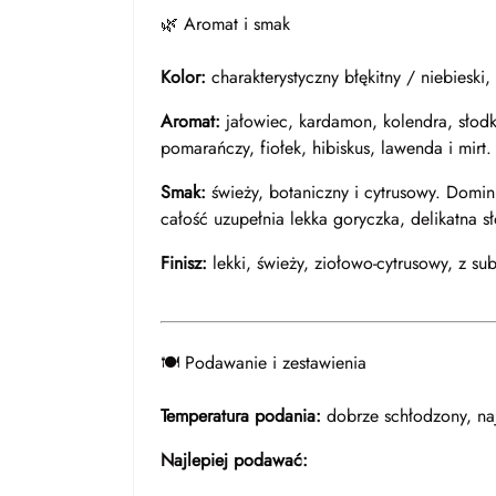
🌿 Aromat i smak
Kolor:
charakterystyczny błękitny / niebieski, 
Aromat:
jałowiec, kardamon, kolendra, słodk
pomarańczy, fiołek, hibiskus, lawenda i mirt.
Smak:
świeży, botaniczny i cytrusowy. Domin
całość uzupełnia lekka goryczka, delikatna 
Finisz:
lekki, świeży, ziołowo-cytrusowy, z s
🍽️ Podawanie i zestawienia
Temperatura podania:
dobrze schłodzony, na
Najlepiej podawać: