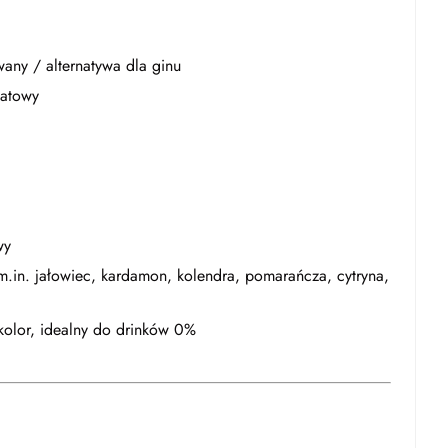
ny / alternatywa dla ginu
iatowy
wy
.in. jałowiec, kardamon, kolendra, pomarańcza, cytryna,
kolor, idealny do drinków 0%