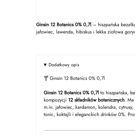
Ginsin 12 Botanics 0% 0,7l
– hiszpańska bezalko
jałowiec, lawenda, hibiskus i lekka ziołowa gory
Dodatkowy opis
🍸 Ginsin 12 Botanics 0% 0,7l
Ginsin 12 Botanics 0% 0,7l
to hiszpańska, be
kompozycji
12 składników botanicznych
. Ma 
m.in. jałowiec, kardamon, kolendra, cytrusy
tonic, koktajli i eleganckich drinków 0%. P