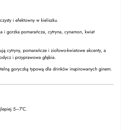
czysty i efektowny w kieliszku.
a i gorzka pomarańcza, cytryna, cynamon, kwiat
ują cytryny, pomarańcze i ziołowo-kwiatowe akcenty, a
słodycz i przyprawowa głębia.
ubtelną goryczką typową dla drinków inspirowanych ginem.
jlepiej 5–7°C.