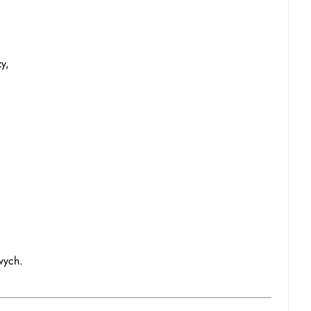
y,
wych.