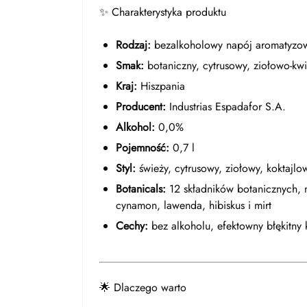
✨ Charakterystyka produktu
Rodzaj:
bezalkoholowy napój aromatyzowa
Smak:
botaniczny, cytrusowy, ziołowo-kw
Kraj:
Hiszpania
Producent:
Industrias Espadafor S.A.
Alkohol:
0,0%
Pojemność:
0,7 l
Styl:
świeży, cytrusowy, ziołowy, koktajlo
Botanicals:
12 składników botanicznych, m
cynamon, lawenda, hibiskus i mirt
Cechy:
bez alkoholu, efektowny błękitny 
🌟 Dlaczego warto