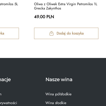
etromilos 5L
Oliwa z Oliwek Extra Virgin Petromilos 1L
Grecka Zakynthos
49.00 PLN
yka
Dodaj do koszyka
macje
Nasze wina
n
Wina półsłodkie
prywatności
Wina słodkie