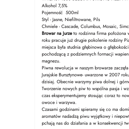
Alkohol 7,5%
Pojemność 500ml
Styl - Jasne, Niefiltrowane, Pils
Chmiele - Cascade, Columbus, Mosaic, Sim
Browar na Jurze
to rodzinna firma położona w
roku pracuje już drugie pokolenie rodziny
miejsca była studnia głębinowa o głębokośc
pochodzącą z podziemnych formacji wapien
magnezu.
Piwna rewolucja w naszym browarze zaczęła 
Jurajskie Bursztynowe- uwarzone w 2007 rok
dzisiaj. Obecnie warzymy piwa dolnej i górn
Tworzenie nowych piw to wspólna pasja i w
czas eksperymentujemy stosując coraz to now
owoce i warzywa.
Czasami godzinami spieramy się co ma domi
aromatów nadadzą piwu wyjątkowy i niepowtar
pchają nas do działania a w konsekwencji t