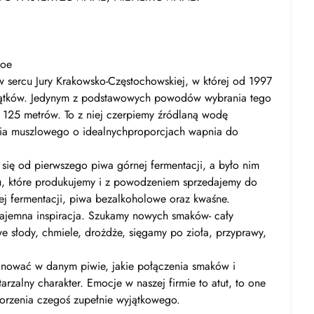
coe
 sercu Jury Krakowsko-Częstochowskiej, w której od 1997
 Piątków. Jedynym z podstawowych powodów wybrania tego
i 125 metrów. To z niej czerpiemy źródlaną wodę
ia muszlowego o idealnychproporcjach wapnia do
się od pierwszego piwa górnej fermentacji, a było nim
u, które produkujemy i z powodzeniem sprzedajemy do
ej fermentacji, piwa bezalkoholowe oraz kwaśne.
zajemna inspiracja. Szukamy nowych smaków- cały
e słody, chmiele, drożdże, sięgamy po zioła, przyprawy,
nować w danym piwie, jakie połączenia smaków i
zalny charakter. Emocje w naszej firmie to atut, to one
worzenia czegoś zupełnie wyjątkowego.