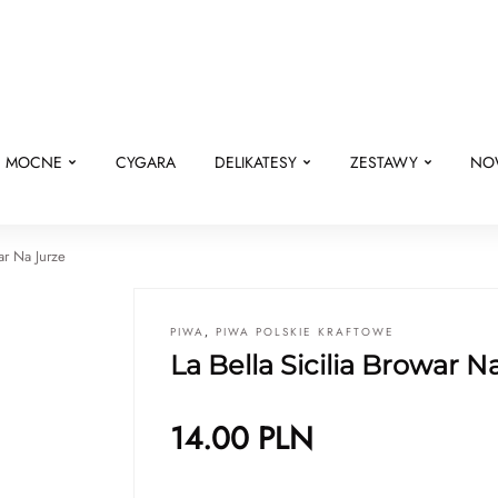
E MOCNE
CYGARA
DELIKATESY
ZESTAWY
NO
war Na Jurze
PIWA
,
PIWA POLSKIE KRAFTOWE
La Bella Sicilia Browar N
14.00
PLN