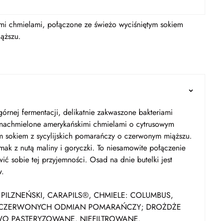
mi chmielami, połączone ze świeżo wyciśniętym sokiem
ąższu.
nej fermentacji, delikatnie zakwaszone bakteriami
 nachmielone amerykańskimi chmielami o cytrusowym
ym sokiem z sycylijskich pomarańczy o czerwonym miąższu.
ak z nutą maliny i goryczki. To niesamowite połączenie
 sobie tej przyjemności. Osad na dnie butelki jest
w.
ILZNEŃSKI, CARAPILS®, CHMIELE: COLUMBUS,
Z CZERWONYCH ODMIAN POMARAŃCZY; DROŻDŻE
WO PASTERYZOWANE, NIEFILTROWANE.