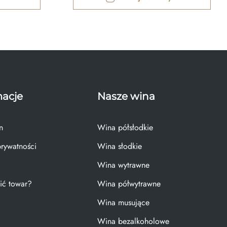
macje
Nasze wina
n
Wina półsłodkie
prywatności
Wina słodkie
Wina wytrawne
ić towar?
Wina półwytrawne
Wina musujące
Wina bezalkoholowe