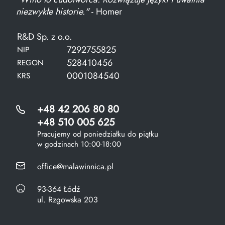
niezwykłe historie."
- Homer
R&D Sp. z o.o.
7292755825
NIP
528410456
REGON
0001084540
KRS
+48 42 206 80 80
+48 510 005 625
Pracujemy od poniedziałku do piątku
w godzinach 10:00-18:00
office@malawinnica.pl
93-364 Łódź
ul. Rzgowska 203