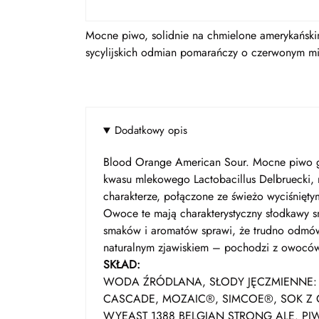
Mocne piwo, solidnie na chmielone amerykański
sycylijskich odmian pomarańczy o czerwonym mi
Dodatkowy opis
Blood Orange American Sour. Mocne piwo gór
kwasu mlekowego Lactobacillus Delbruecki,
charakterze, połączone ze świeżo wyciśnięt
Owoce te mają charakterystyczny słodkawy sm
smaków i aromatów sprawi, że trudno odmówić
naturalnym zjawiskiem – pochodzi z owocó
SKŁAD:
WODA ŹRÓDLANA, SŁODY JĘCZMIENNE: P
CASCADE, MOZAIC®, SIMCOE®, SOK 
WYEAST 1388 BELGIAN STRONG ALE. PI