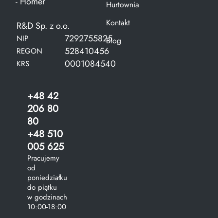
- Homer
Hurtownia
Kontakt
R&D Sp. z o.o.
7292755825
NIP
Blog
528410456
REGON
0001084540
KRS
+48 42
206 80
80
+48 510
005 625
Pracujemy
od
poniedziałku
do piątku
w godzinach
10:00-18:00