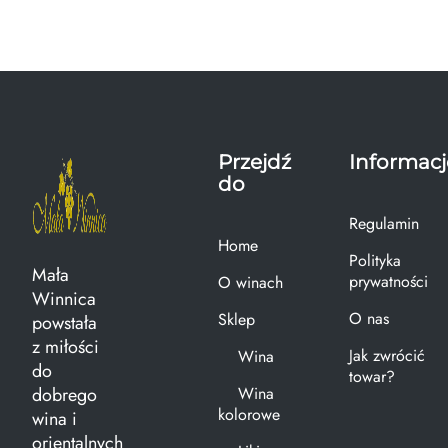
Przejdź
Informacj
do
Regulamin
Home
Polityka
Mała
prywatności
O winach
Winnica
O nas
Sklep
powstała
z miłości
Jak zwrócić
Wina
do
towar?
dobrego
Wina
kolorowe
wina i
orientalnych