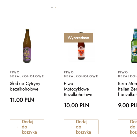
Wyprzedane
PIWO
PIWO
PIWO
BEZALKOHOLOWE
BEZALKOHOLOWE
BEZALKO
Słodkie Cytryny
Piwo
Birra More
bezalkoholowe
Motocyklowe
Italian Z
Bezalkoholowe
l bezalko
11.00 PLN
10.00 PLN
9.00 P
Dodaj
Dodaj
Dod
do
do
do
koszyka
koszyka
kos