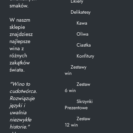
Likiery
smaków.
Delikatesy
W naszm
Kawa
sklepie
znajdziesz
Oliwa
najlepsze
Ciastka
wina z
różnych
Konfitury
zakątków
Zestawy
świata.
win
"Wino to
Zestaw
6 win
cudotwórca.
Rozwiązuje
Skrzynki
języki i
Prezentowe
uwalnia
Zestaw
niezwykłe
12 win
historie."