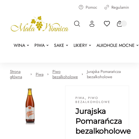
Pomoc
Regulamin
WINA
PIWA
SAKE
LIKIERY
ALKOHOLE MOCNE
Strona
Piwo
Jurajska Pomarańcza
Piwa
główna
bezalkoholowe
bezalkoholowe
PIWA
,
PIWO
BEZALKOHOLOWE
Jurajska
Pomarańcza
bezalkoholowe