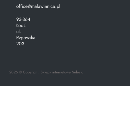
office@malawinnica.pl
93-364
Łódź
ul.
Rzgowska
203
2026 © Copyright.
Sklepy internetowe Selesto