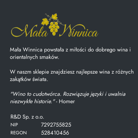
Mała Winnica powstała z miłości do dobrego wina i
orientalnych smaków.
W naszm sklepie znajdziesz najlepsze wina z różnych
zakątków świata.
"Wino to cudotwórca. Rozwiązuje języki i uwalnia
niezwykłe historie."
- Homer
R&D Sp. z o.o.
7292755825
NIP
528410456
REGON