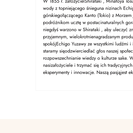
W 1855 r. założycielShirataki , Minatoya Tos
wody z topniejącego śnieguna nizinach Ech
górskiegołączącego Kanto (Tokio) z Morzem 
podróżnikom ucztę w postacinaturalnych gorą
niegdyś warzono w Shirataki , aby uleczyć zm
przyjemnym, wielokrotnienagradzanym produ
spokójEchigo Yuzawy ze wszystkimi ludźmi i 
staramy sięodzwierciedlać głos naszej społe
rozpowszechnianie wiedzy o kulturze sake. W
nasizałożyciele i trzymać się ich tradycyjnyc
eksperymenty i innowacje. Naszą pasjąjest ek