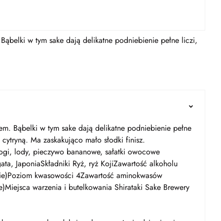
ąbelki w tym sake dają delikatne podniebienie pełne liczi,
em. Bąbelki w tym sake dają delikatne podniebienie pełne
cytryną. Ma zaskakująco mało słodki finisz.
ogi, lody, pieczywo bananowe, sałatki owocowe
a, JaponiaSkładniki Ryż, ryż KojiZawartość alkoholu
odkie)Poziom kwasowości 4Zawartość aminokwasów
)Miejsca warzenia i butelkowania Shirataki Sake Brewery