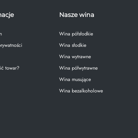
macje
Nasze wina
n
Wina półsłodkie
prywatności
Wina słodkie
Wina wytrawne
ić towar?
Wina półwytrawne
Wina musujące
Wina bezalkoholowe