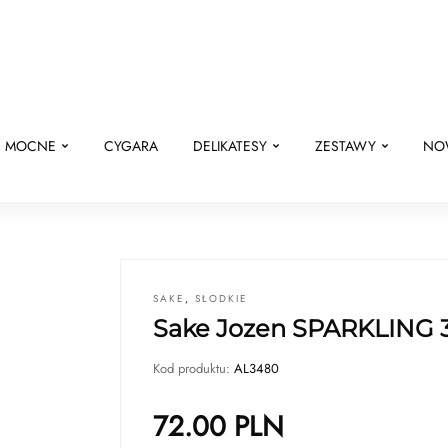
E MOCNE
CYGARA
DELIKATESY
ZESTAWY
NO
SAKE
,
SŁODKIE
Sake Jozen SPARKLING 
Kod produktu:
AL3480
72.00
PLN