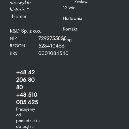
Zestaw
niezwykłe
12 win
historie."
- Homer
Hurtownia
Kontakt
R&D Sp. z o.o.
7292755825
NIP
Blog
528410456
REGON
0001084540
KRS
+48 42
206 80
80
+48 510
005 625
Pracujemy
od
poniedziałku
do piątku