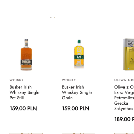
WHISKY
WHISKY
OLIWA GR
Busker Irish
Busker Irish
Oliwa z O
Whiskey Single
Whiskey Single
Extra Virg
Pot Still
Grain
Petromilo
Grecka
159.00 PLN
159.00 PLN
Zakynthos
189.00 