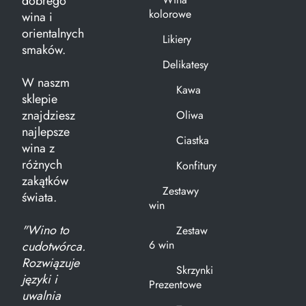
dobrego
kolorowe
wina i
orientalnych
Likiery
smaków.
Delikatesy
W naszm
Kawa
sklepie
znajdziesz
Oliwa
najlepsze
Ciastka
wina z
różnych
Konfitury
zakątków
Zestawy
świata.
win
"Wino to
Zestaw
6 win
cudotwórca.
Rozwiązuje
Skrzynki
języki i
Prezentowe
uwalnia