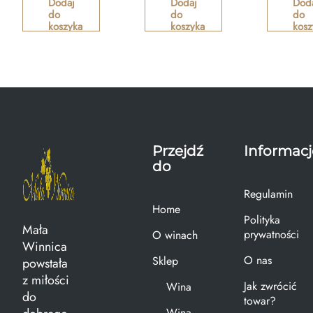
Dodaj
Dodaj
Dod
do
do
do
koszyka
koszyka
kosz
Przejdź
Informacj
do
Regulamin
Home
Polityka
Mała
prywatności
O winach
Winnica
O nas
Sklep
powstała
z miłości
Jak zwrócić
Wina
do
towar?
Wina