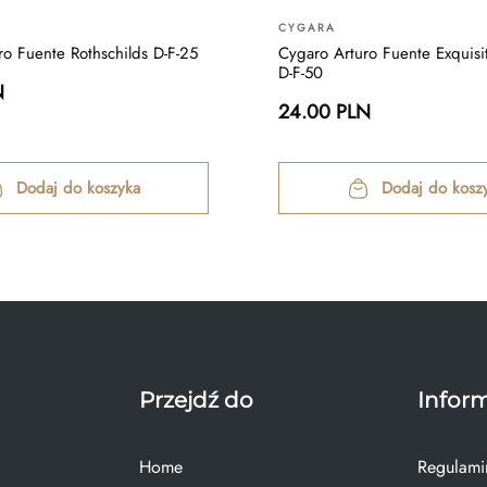
CYGARA
ro Fuente Rothschilds D-F-25
Cygaro Arturo Fuente Exquis
D-F-50
N
24.00 PLN
Dodaj do koszyka
Dodaj do kosz
Przejdź do
Infor
Home
Regulami