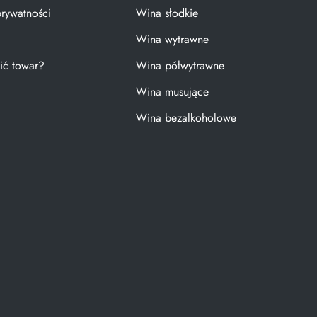
prywatności
Wina słodkie
Wina wytrawne
ić towar?
Wina półwytrawne
Wina musujące
Wina bezalkoholowe