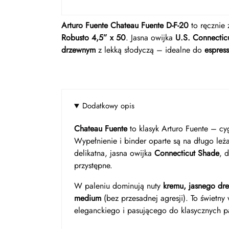
Arturo Fuente Chateau Fuente D-F-20
to ręcznie
Robusto 4,5” x 50
. Jasna owijka
U.S. Connectic
drzewnym
z lekką słodyczą – idealne do
espres
Dodatkowy opis
Chateau Fuente
to klasyk Arturo Fuente – cy
Wypełnienie i binder oparte są na długo le
delikatna, jasna owijka
Connecticut Shade
, 
przystępne.
W paleniu dominują nuty
kremu, jasnego dre
medium
(bez przesadnej agresji). To świetn
eleganckiego i pasującego do klasycznych p