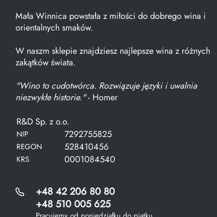
Mała Winnica powstała z miłości do dobrego wina i
orientalnych smaków.
W naszm sklepie znajdziesz najlepsze wina z różnych
zakątków świata.
"Wino to cudotwórca. Rozwiązuje języki i uwalnia
niezwykłe historie."
- Homer
R&D Sp. z o.o.
7292755825
NIP
528410456
REGON
0001084540
KRS
+48 42 206 80 80
+48 510 005 625
Pracujemy od poniedziałku do piątku