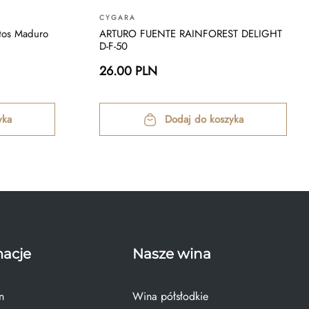
CYGARA
itos Maduro
ARTURO FUENTE RAINFOREST DELIGHT
D-F-50
26.00 PLN
yka
Dodaj do koszyka
macje
Nasze wina
n
Wina półsłodkie