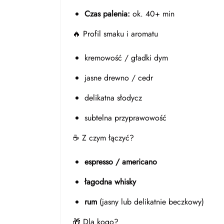
Czas palenia:
ok. 40+ min
🔥 Profil smaku i aromatu
kremowość / gładki dym
jasne drewno / cedr
delikatna słodycz
subtelna przyprawowość
☕ Z czym łączyć?
espresso / americano
łagodna whisky
rum
(jasny lub delikatnie beczkowy)
🎁 Dla kogo?