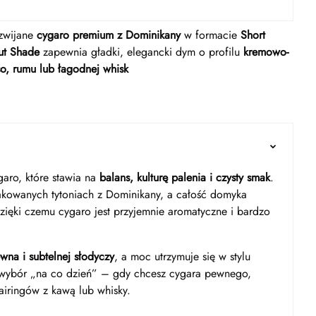
 zwijane
cygaro premium z Dominikany
w formacie
Short
ut Shade
zapewnia gładki, elegancki dym o profilu
kremowo-
so, rumu lub łagodnej whisk
garo, które stawia na
balans, kulturę palenia i czysty smak
.
żakowanych tytoniach z Dominikany, a całość domyka
dzięki czemu cygaro jest przyjemnie aromatyczne i bardzo
wna i subtelnej słodyczy
, a moc utrzymuje się w stylu
y wybór „na co dzień” – gdy chcesz cygara pewnego,
airingów z kawą lub whisky.