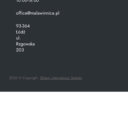
10:00-18:00
office@malawinnica.pl
93-364
Łódź
ul.
Rzgowska
203
2026 © Copyright.
Sklepy internetowe Selesto