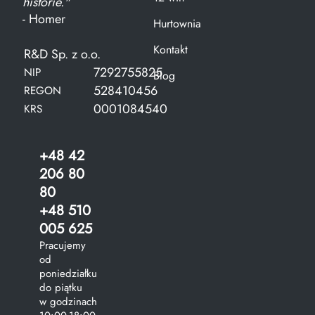
historie."
- Homer
Hurtownia
Kontakt
R&D Sp. z o.o.
7292755825
NIP
Blog
528410456
REGON
0001084540
KRS
+48 42
206 80
80
+48 510
005 625
Pracujemy
od
poniedziałku
do piątku
w godzinach