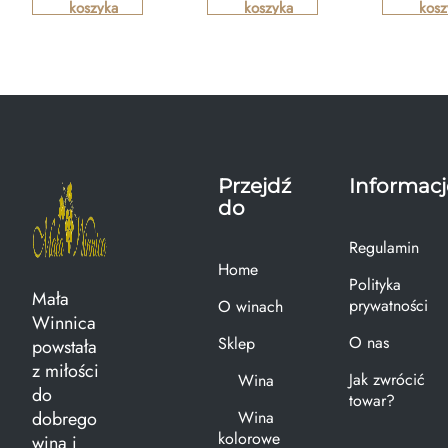
koszyka
koszyka
kosz
Przejdź
Informacj
do
Regulamin
Home
Polityka
Mała
prywatności
O winach
Winnica
O nas
Sklep
powstała
z miłości
Jak zwrócić
Wina
do
towar?
dobrego
Wina
kolorowe
wina i