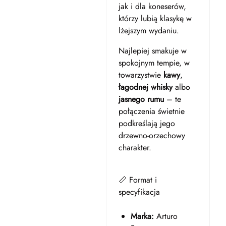
jak i dla koneserów,
którzy lubią klasykę w
lżejszym wydaniu.
Najlepiej smakuje w
spokojnym tempie, w
towarzystwie
kawy
,
łagodnej whisky
albo
jasnego rumu
– te
połączenia świetnie
podkreślają jego
drzewno-orzechowy
charakter.
📏 Format i
specyfikacja
Marka:
Arturo