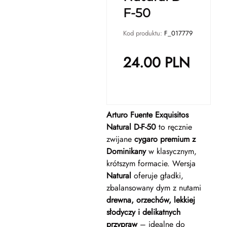
F-50
Kod produktu:
F_017779
24.00
PLN
Arturo Fuente Exquisitos
Natural D-F-50
to ręcznie
zwijane
cygaro premium z
Dominikany
w klasycznym,
krótszym formacie. Wersja
Natural
oferuje gładki,
zbalansowany dym z nutami
drewna, orzechów, lekkiej
słodyczy i delikatnych
przypraw
– idealne do