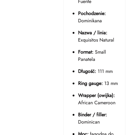
Fuente
Pochodzenie:
Dominikana
Nazwa / linia:
Exquisitos Natural
Format:
Small
Panatela
Długość:
111 mm
Ring gauge:
13 mm
Wrapper (owijka):
African Cameroon
Binder / filler:
Dominican
Moc:
łagodna do