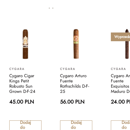
Wyprzed
CYGARA
CYGARA
CYGARA
Cygaro Cigar
Cygaro Arturo
Cygaro Ar
Kings Petit
Fuente
Fuente
Robusto Sun
Rothschilds D-F-
Exquisitos
Grown D-F-24
25
Maduro D-
45.00 PLN
56.00 PLN
24.00 
Dodaj
Dodaj
Dod
do
do
do