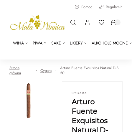
Pomoc
Regulamin
WINA
PIWA
SAKE
LIKIERY
ALKOHOLE MOCNE
Strona
Arturo Fuente Exquisitos Natural D-F-
Cygara
główna
50
CYGARA
Arturo
Fuente
Exquisitos
Natural D-