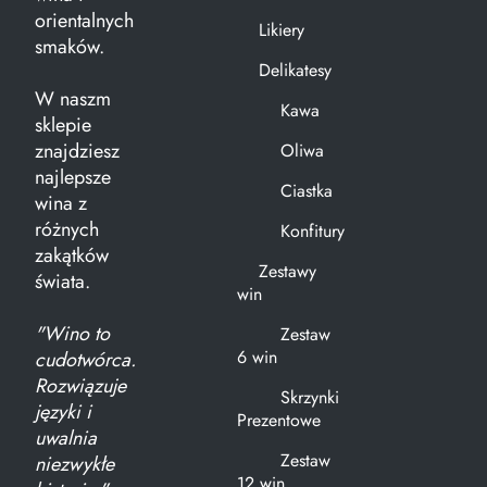
orientalnych
Likiery
smaków.
Delikatesy
W naszm
Kawa
sklepie
znajdziesz
Oliwa
najlepsze
Ciastka
wina z
różnych
Konfitury
zakątków
Zestawy
świata.
win
"Wino to
Zestaw
6 win
cudotwórca.
Rozwiązuje
Skrzynki
języki i
Prezentowe
uwalnia
Zestaw
niezwykłe
12 win