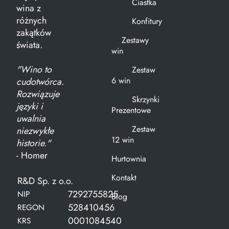
Ciastka
wina z
różnych
Konfitury
zakątków
Zestawy
świata.
win
"Wino to
Zestaw
6 win
cudotwórca.
Rozwiązuje
Skrzynki
języki i
Prezentowe
uwalnia
Zestaw
niezwykłe
12 win
historie."
- Homer
Hurtownia
Kontakt
R&D Sp. z o.o.
7292755825
NIP
Blog
528410456
REGON
0001084540
KRS