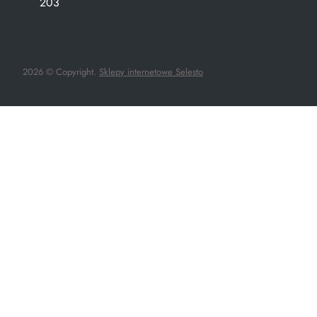
203
2026 © Copyright.
Sklepy internetowe Selesto