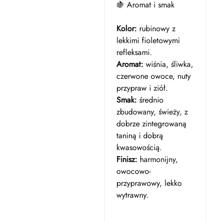
🍇 Aromat i smak
Kolor:
rubinowy z
lekkimi fioletowymi
refleksami.
Aromat:
wiśnia, śliwka,
czerwone owoce, nuty
przypraw i ziół.
Smak:
średnio
zbudowany, świeży, z
dobrze zintegrowaną
taniną i dobrą
kwasowością.
Finisz:
harmonijny,
owocowo-
przyprawowy, lekko
wytrawny.