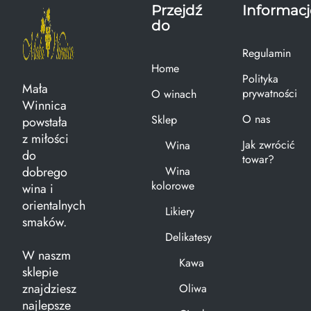
Przejdź
Informacj
do
Regulamin
Home
Polityka
Mała
prywatności
O winach
Winnica
O nas
Sklep
powstała
z miłości
Jak zwrócić
Wina
do
towar?
dobrego
Wina
kolorowe
wina i
orientalnych
Likiery
smaków.
Delikatesy
W naszm
Kawa
sklepie
znajdziesz
Oliwa
najlepsze