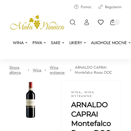
Pomoc
Regulamin
WINA
PIWA
SAKE
LIKIERY
ALKOHOLE MOCNE
Strona
Wina
ARNALDO CAPRAI
Wina
główna
wytrawne
Montefalco Rosso DOC
WINA
,
WINA
WYTRAWNE
ARNALDO
CAPRAI
Montefalco