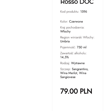
Rosso DOC
Kod produktu:
1596
Kolor:
Czerwone
Kraj pochodzenia:
Włochy
Region winiarski Włochy:
Umbria
Pojemność:
750 ml
Zawartość alkoholu:
14,5%
Rodzaj:
Wytrawne
Szczep:
Sangrantino,
Wina Merlot, Wina
Sangiovese
79.00
PLN