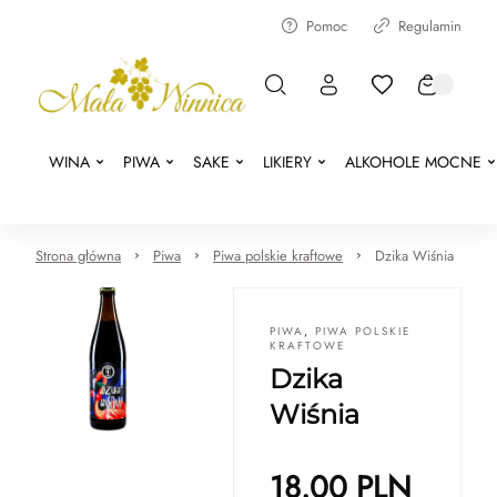
Pomoc
Regulamin
WINA
PIWA
SAKE
LIKIERY
ALKOHOLE MOCNE
Strona główna
Piwa
Piwa polskie kraftowe
Dzika Wiśnia
PIWA
,
PIWA POLSKIE
KRAFTOWE
Dzika
Wiśnia
18.00
PLN