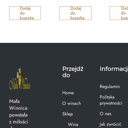
Dodaj
Dodaj
Dod
do
do
do
koszyka
koszyka
kos
Przejdź
Informacj
do
Regulamin
Home
Polityka
Mała
prywatności
O winach
Winnica
O nas
Sklep
powstała
z miłości
Jak zwrócić
Wina