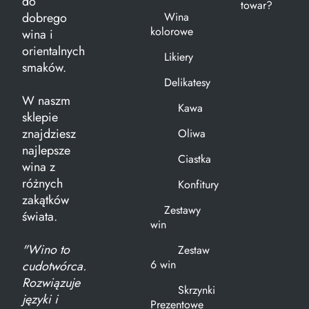
do
towar?
dobrego
Wina
kolorowe
wina i
orientalnych
Likiery
smaków.
Delikatesy
W naszm
Kawa
sklepie
znajdziesz
Oliwa
najlepsze
Ciastka
wina z
różnych
Konfitury
zakątków
Zestawy
świata.
win
"Wino to
Zestaw
6 win
cudotwórca.
Rozwiązuje
Skrzynki
języki i
Prezentowe