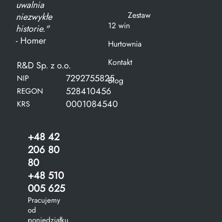
uwalnia
Zestaw
niezwykłe
12 win
historie."
- Homer
Hurtownia
Kontakt
R&D Sp. z o.o.
7292755825
NIP
Blog
528410456
REGON
0001084540
KRS
+48 42
206 80
80
+48 510
005 625
Pracujemy
od
poniedziałku