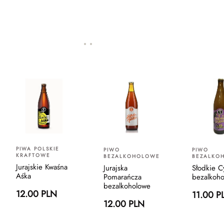
PIWA POLSKIE
PIWO
PIWO
KRAFTOWE
BEZALKOHOLOWE
BEZALKO
Jurajskie Kwaśna
Jurajska
Słodkie C
Aśka
Pomarańcza
bezalkoh
bezalkoholowe
12.00 PLN
11.00 P
12.00 PLN