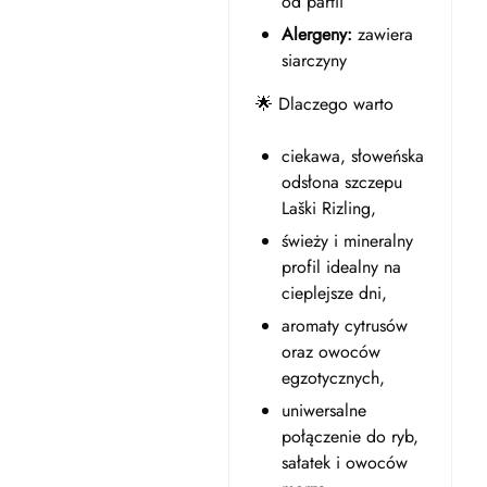
od partii
Alergeny:
zawiera
siarczyny
🌟 Dlaczego warto
ciekawa, słoweńska
odsłona szczepu
Laški Rizling,
świeży i mineralny
profil idealny na
cieplejsze dni,
aromaty cytrusów
oraz owoców
egzotycznych,
uniwersalne
połączenie do ryb,
sałatek i owoców