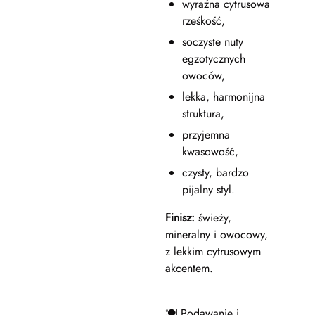
wyraźna cytrusowa
rześkość,
soczyste nuty
egzotycznych
owoców,
lekka, harmonijna
struktura,
przyjemna
kwasowość,
czysty, bardzo
pijalny styl.
Finisz:
świeży,
mineralny i owocowy,
z lekkim cytrusowym
akcentem.
🍽️ Podawanie i