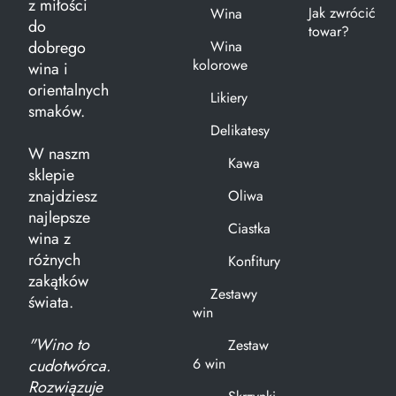
z miłości
Jak zwrócić
Wina
do
towar?
dobrego
Wina
kolorowe
wina i
orientalnych
Likiery
smaków.
Delikatesy
W naszm
Kawa
sklepie
znajdziesz
Oliwa
najlepsze
Ciastka
wina z
różnych
Konfitury
zakątków
Zestawy
świata.
win
"Wino to
Zestaw
6 win
cudotwórca.
Rozwiązuje