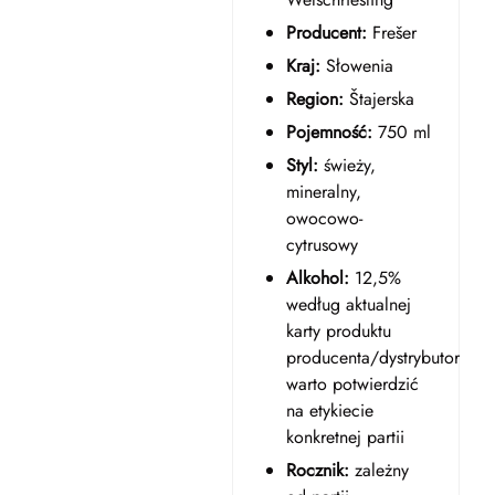
Producent:
Frešer
Kraj:
Słowenia
Region:
Štajerska
Pojemność:
750 ml
Styl:
świeży,
mineralny,
owocowo-
cytrusowy
Alkohol:
12,5%
według aktualnej
karty produktu
producenta/dystrybutora;
warto potwierdzić
na etykiecie
konkretnej partii
Rocznik:
zależny