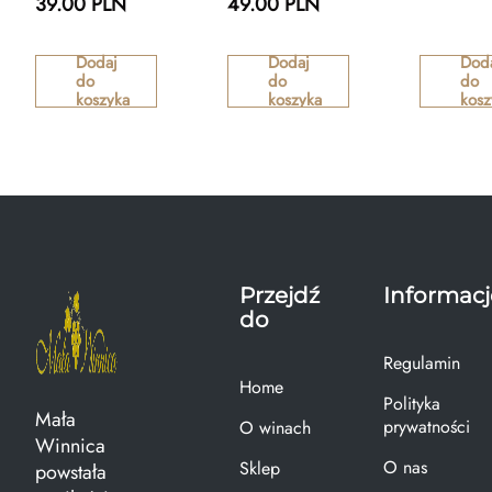
39.00 PLN
49.00 PLN
Dodaj
Dodaj
Dod
do
do
do
koszyka
koszyka
kosz
Przejdź
Informacj
do
Regulamin
Home
Polityka
Mała
prywatności
O winach
Winnica
O nas
Sklep
powstała