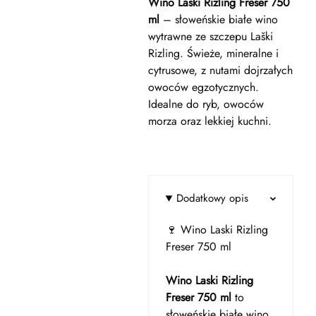
Wino Laski Rizling Freser 750
ml
– słoweńskie białe wino
wytrawne ze szczepu Laški
Rizling. Świeże, mineralne i
cytrusowe, z nutami dojrzałych
owoców egzotycznych.
Idealne do ryb, owoców
morza oraz lekkiej kuchni.
Dodatkowy opis
🍷 Wino Laski Rizling
Freser 750 ml
Wino Laski Rizling
Freser 750 ml
to
słoweńskie białe wino