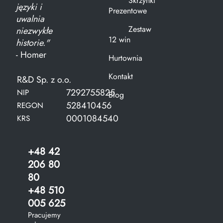
Skrzynki
języki i
Prezentowe
uwalnia
Zestaw
niezwykłe
12 win
historie."
- Homer
Hurtownia
Kontakt
R&D Sp. z o.o.
7292755825
NIP
Blog
528410456
REGON
0001084540
KRS
+48 42
206 80
80
+48 510
005 625
Pracujemy