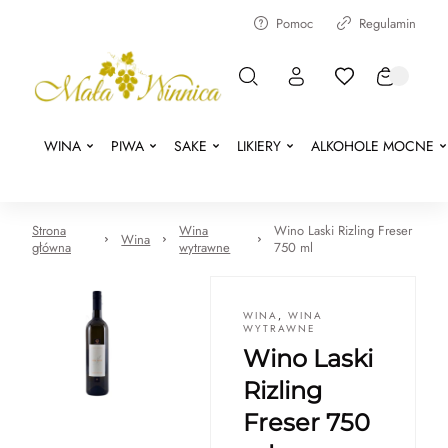
Pomoc
Regulamin
WINA
PIWA
SAKE
LIKIERY
ALKOHOLE MOCNE
Strona
Wina
Wino Laski Rizling Freser
Wina
główna
wytrawne
750 ml
WINA
,
WINA
WYTRAWNE
Wino Laski
Rizling
Freser 750