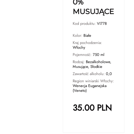
0%
MUSUJĄCE
Kod produktu:
VI778
Kolor:
Białe
Kraj pochodzenia:
Włochy
Pojemność:
750 ml
Rodzaj:
Bezalkoholowe,
Musujące, Słodkie
Zawartość alkoholu:
0,0
Region winiarski Włochy:
Wenecja Euganejska
(Veneto)
35.00
PLN