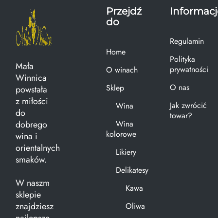
Przejdź
Informacj
do
Regulamin
Home
Polityka
Mała
prywatności
O winach
Winnica
O nas
Sklep
powstała
z miłości
Jak zwrócić
Wina
do
towar?
dobrego
Wina
kolorowe
wina i
orientalnych
Likiery
smaków.
Delikatesy
W naszm
Kawa
sklepie
znajdziesz
Oliwa
najlepsze