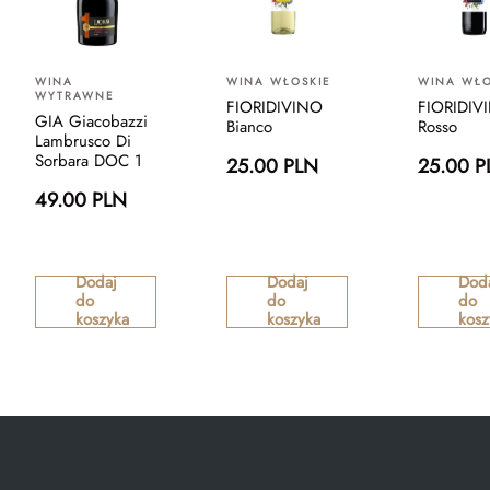
WINA
WINA WŁOSKIE
WINA WŁO
WYTRAWNE
FIORIDIVINO
FIORIDIV
GIA Giacobazzi
Bianco
Rosso
Lambrusco Di
Sorbara DOC 1
25.00 PLN
25.00 P
49.00 PLN
Dodaj
Dodaj
Dod
do
do
do
koszyka
koszyka
kosz