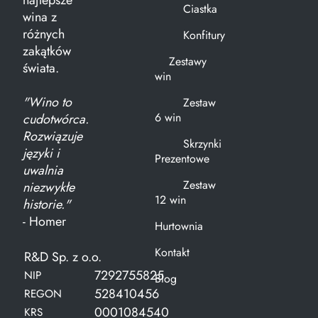
Ciastka
wina z
różnych
Konfitury
zakątków
Zestawy
świata.
win
"Wino to
Zestaw
6 win
cudotwórca.
Rozwiązuje
Skrzynki
języki i
Prezentowe
uwalnia
Zestaw
niezwykłe
12 win
historie."
- Homer
Hurtownia
Kontakt
R&D Sp. z o.o.
7292755825
NIP
Blog
528410456
REGON
0001084540
KRS