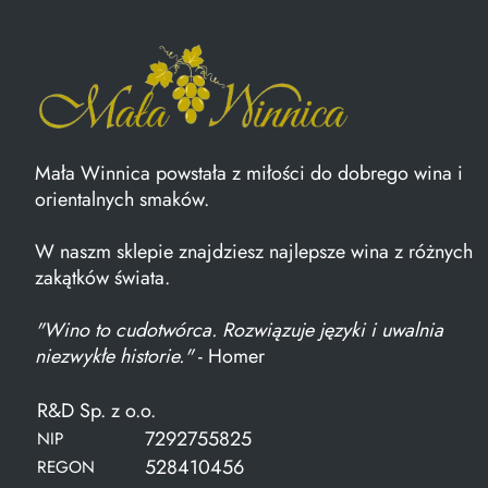
Mała Winnica powstała z miłości do dobrego wina i
orientalnych smaków.
W naszm sklepie znajdziesz najlepsze wina z różnych
zakątków świata.
"Wino to cudotwórca. Rozwiązuje języki i uwalnia
niezwykłe historie."
- Homer
R&D Sp. z o.o.
7292755825
NIP
528410456
REGON