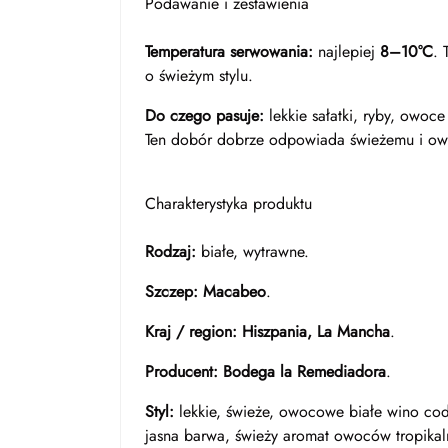
Podawanie i zestawienia
Temperatura serwowania:
najlepiej
8–10°C
. 
o świeżym stylu.
Do czego pasuje:
lekkie sałatki, ryby, owoce
Ten dobór dobrze odpowiada świeżemu i o
Charakterystyka produktu
Rodzaj:
białe, wytrawne.
Szczep:
Macabeo
.
Kraj / region:
Hiszpania, La Mancha
.
Producent:
Bodega la Remediadora
.
Styl:
lekkie, świeże, owocowe białe wino codz
jasna barwa, świeży aromat owoców tropika