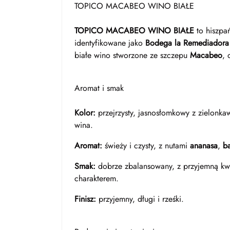
TOPICO MACABEO WINO BIAŁE
TOPICO MACABEO WINO BIAŁE
to hiszpa
identyfikowane jako
Bodega la Remediadora
białe wino stworzone ze szczepu
Macabeo
,
Aromat i smak
Kolor:
przejrzysty, jasnosłomkowy z zielonka
wina.
Aromat:
świeży i czysty, z nutami
ananasa
,
b
Smak:
dobrze zbalansowany, z przyjemną kwa
charakterem.
Finisz:
przyjemny, długi i rześki.