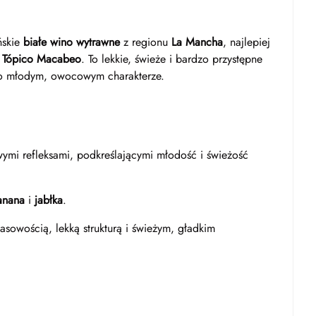
ńskie
białe wino wytrawne
z regionu
La Mancha
, najlepiej
 Tópico Macabeo
. To lekkie, świeże i bardzo przystępne
 o młodym, owocowym charakterze.
wymi refleksami, podkreślającymi młodość i świeżość
anana
i
jabłka
.
sowością, lekką strukturą i świeżym, gładkim