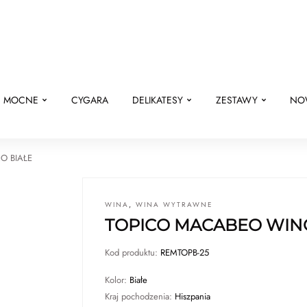
E MOCNE
CYGARA
DELIKATESY
ZESTAWY
NO
O BIAŁE
WINA
,
WINA WYTRAWNE
TOPICO MACABEO WINO
Kod produktu:
REMTOPB-25
Kolor:
Białe
Kraj pochodzenia:
Hiszpania