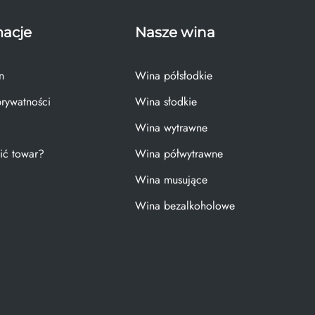
macje
Nasze wina
n
Wina półsłodkie
prywatności
Wina słodkie
Wina wytrawne
ić towar?
Wina półwytrawne
Wina musujące
Wina bezalkoholowe