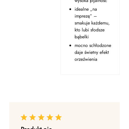
wysoka pijalność
idealne „na
imprezę” –
smakuje każdemu,
kto lubi słodsze
bąbelki
mocno schłodzone
daje świetny efekt
orzeźwienia