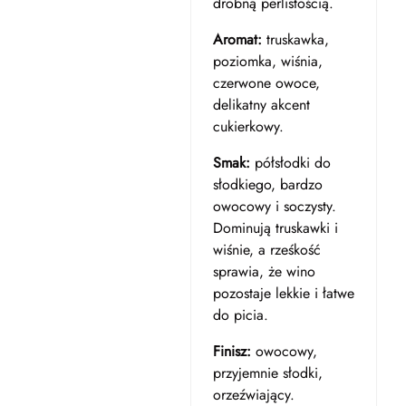
drobną perlistością.
Aromat:
truskawka,
poziomka, wiśnia,
czerwone owoce,
delikatny akcent
cukierkowy.
Smak:
półsłodki do
słodkiego, bardzo
owocowy i soczysty.
Dominują truskawki i
wiśnie, a rześkość
sprawia, że wino
pozostaje lekkie i łatwe
do picia.
Finisz:
owocowy,
przyjemnie słodki,
orzeźwiający.