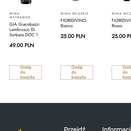
WINA
WINA WŁOSKIE
WINA WŁO
WYTRAWNE
FIORIDIVINO
FIORIDIV
GIA Giacobazzi
Bianco
Rosso
Lambrusco Di
Sorbara DOC 1
25.00 PLN
25.00 P
49.00 PLN
Dodaj
Dodaj
Dod
do
do
do
koszyka
koszyka
kosz
Przejdź
Informacj