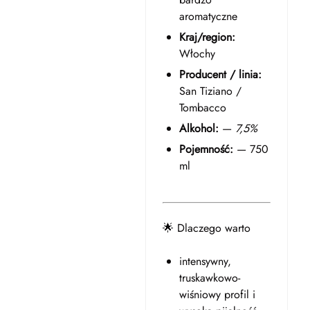
aromatyczne
Kraj/region:
Włochy
Producent / linia:
San Tiziano /
Tombacco
Alkohol:
—
7,5%
Pojemność:
— 750
ml
🌟 Dlaczego warto
intensywny,
truskawkowo-
wiśniowy profil i