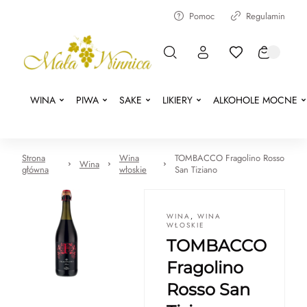
Pomoc
Regulamin
WINA
PIWA
SAKE
LIKIERY
ALKOHOLE MOCNE
Strona
Wina
TOMBACCO Fragolino Rosso
Wina
główna
włoskie
San Tiziano
WINA
,
WINA
WŁOSKIE
TOMBACCO
Fragolino
Rosso San