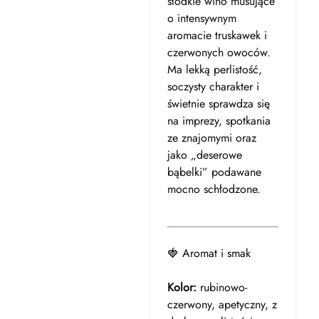
słodkie wino musujące
o intensywnym
aromacie truskawek i
czerwonych owoców.
Ma lekką perlistość,
soczysty charakter i
świetnie sprawdza się
na imprezy, spotkania
ze znajomymi oraz
jako „deserowe
bąbelki” podawane
mocno schłodzone.
🍓 Aromat i smak
Kolor:
rubinowo-
czerwony, apetyczny, z