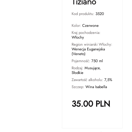
Tiziano
Kod produktu:
3520
Kolor:
Czerwone
Kraj pochodzenia:
Włochy
Region winiarski Włochy:
Wenecja Euganejska
(Veneto)
Pojemność:
750 ml
Rodzaj:
Musujące,
Słodkie
Zawartość alkoholu:
7,5%
Szczep:
Wina Isabella
35.00
PLN