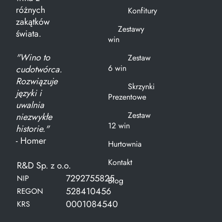
różnych
Konfitury
zakątków
Zestawy
świata.
win
"Wino to
Zestaw
6 win
cudotwórca.
Rozwiązuje
Skrzynki
języki i
Prezentowe
uwalnia
Zestaw
niezwykłe
12 win
historie."
- Homer
Hurtownia
Kontakt
R&D Sp. z o.o.
7292755825
NIP
Blog
528410456
REGON
0001084540
KRS