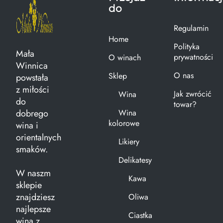
do
Regulamin
Home
Polityka
Mała
prywatności
O winach
Winnica
O nas
Sklep
powstała
z miłości
Jak zwrócić
Wina
do
towar?
dobrego
Wina
kolorowe
wina i
orientalnych
Likiery
smaków.
Delikatesy
W naszm
Kawa
sklepie
znajdziesz
Oliwa
najlepsze
Ciastka
wina z