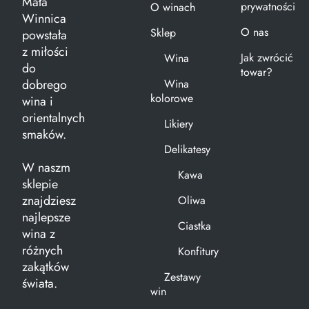
Mała
prywatności
O winach
Winnica
O nas
Sklep
powstała
z miłości
Jak zwrócić
Wina
do
towar?
dobrego
Wina
kolorowe
wina i
orientalnych
Likiery
smaków.
Delikatesy
W naszm
Kawa
sklepie
znajdziesz
Oliwa
najlepsze
Ciastka
wina z
różnych
Konfitury
zakątków
Zestawy
świata.
win