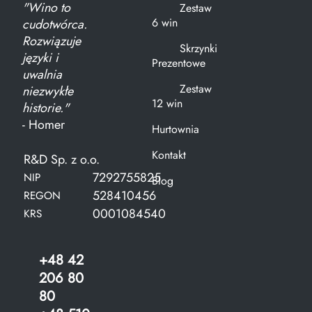
"Wino to
Zestaw
6 win
cudotwórca.
Rozwiązuje
Skrzynki
języki i
Prezentowe
uwalnia
Zestaw
niezwykłe
12 win
historie."
- Homer
Hurtownia
Kontakt
R&D Sp. z o.o.
7292755825
NIP
Blog
528410456
REGON
0001084540
KRS
+48 42
206 80
80