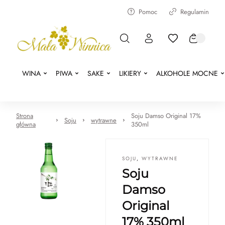
Pomoc
Regulamin
WINA
PIWA
SAKE
LIKIERY
ALKOHOLE MOCNE
Strona
Soju Damso Original 17%
Soju
wytrawne
główna
350ml
SOJU
,
WYTRAWNE
Soju
Damso
Original
17% 350ml