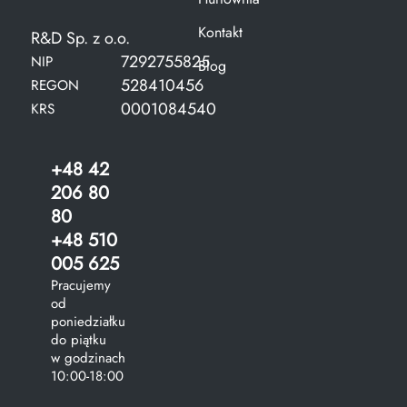
Kontakt
R&D Sp. z o.o.
7292755825
NIP
Blog
528410456
REGON
0001084540
KRS
+48 42
206 80
80
+48 510
005 625
Pracujemy
od
poniedziałku
do piątku
w godzinach
10:00-18:00