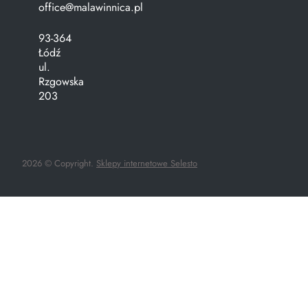
office@malawinnica.pl
93-364
Łódź
ul.
Rzgowska
203
2026 © Copyright.
Sklepy internetowe Selesto