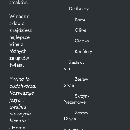
smaków.
Delikatesy
W naszm
Kawa
sklepie
znajdziesz
Oliwa
najlepsze
Ciastka
wina z
różnych
Konfitury
zakątków
Zestawy
świata.
win
"Wino to
Zestaw
6 win
cudotwórca.
Rozwiązuje
Skrzynki
języki i
Prezentowe
uwalnia
Zestaw
niezwykłe
12 win
historie."
- Homer
Hurtownia