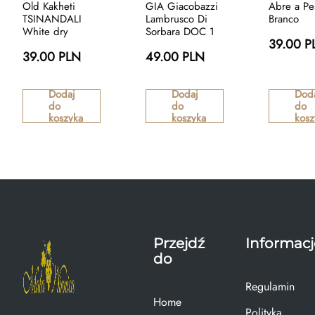
Old Kakheti
GIA Giacobazzi
Abre a Pe
TSINANDALI
Lambrusco Di
Branco
White dry
Sorbara DOC 1
39.00 P
39.00 PLN
49.00 PLN
Dodaj
Dodaj
Dod
do
do
do
koszyka
koszyka
kosz
Przejdź
Informacj
do
Regulamin
Home
Polityka