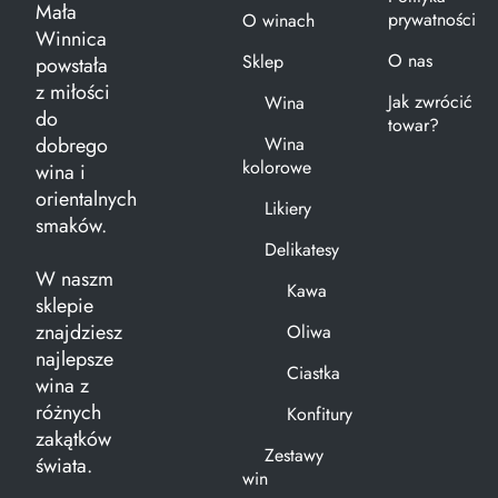
Mała
prywatności
O winach
Winnica
O nas
Sklep
powstała
z miłości
Jak zwrócić
Wina
do
towar?
dobrego
Wina
kolorowe
wina i
orientalnych
Likiery
smaków.
Delikatesy
W naszm
Kawa
sklepie
znajdziesz
Oliwa
najlepsze
Ciastka
wina z
różnych
Konfitury
zakątków
Zestawy
świata.
win