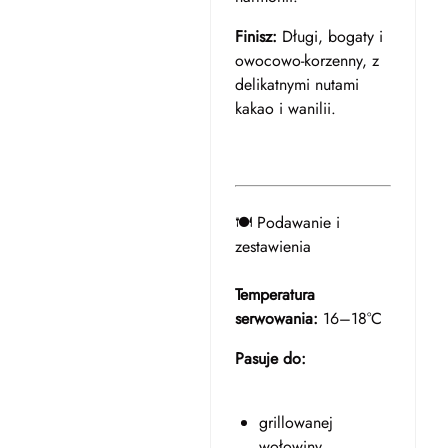
Finisz:
Długi, bogaty i
owocowo-korzenny, z
delikatnymi nutami
kakao i wanilii.
🍽️ Podawanie i
zestawienia
Temperatura
serwowania:
16–18°C
Pasuje do:
grillowanej
wołowiny,