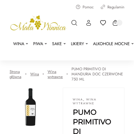
Pomoc
Regulamin
WINA
PIWA
SAKE
LIKIERY
ALKOHOLE MOCNE
PUMO PRIMITIVO DI
Strona
Wina
Wina
MANDURIA DOC CZERWONE
główna
wytrawne
750 ML
WINA
,
WINA
WYTRAWNE
PUMO
PRIMITIVO
DI