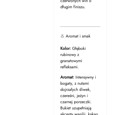
czerwonych win o
długim finiszu.
👃 Aromat i smak
Kolor:
Głęboki
rubinowy z
granatowymi
refleksami.
Aromat:
Intensywny i
bogaty, z nutami
dojrzałych śliwek,
czereśni, jeżyn i
czarnej porzeczki.
Bukiet uzupełniają
akcenty wanilii, kakao,