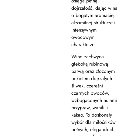
osiąga pełną
dojrzałość, dając wina
o bogatym aromacie,
aksamitnej strukturze i
intensywnym
owocowym
charakterze.
Wino zachwyca
głęboką rubinową
barwą oraz złożonym
bukietem dojrzałych
śliwek, czereśni i
czarnych owoców,
wzbogaconych nutami
przypraw, wanilii i
kakao. To doskonały
wybór dla miłośników
pełnych, eleganckich