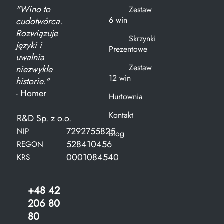
"Wino to
Zestaw
6 win
cudotwórca.
Rozwiązuje
Skrzynki
języki i
Prezentowe
uwalnia
Zestaw
niezwykłe
12 win
historie."
- Homer
Hurtownia
Kontakt
R&D Sp. z o.o.
7292755825
NIP
Blog
528410456
REGON
0001084540
KRS
+48 42
206 80
80