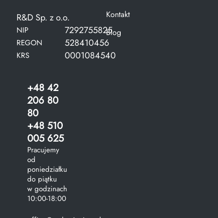
Kontakt
R&D Sp. z o.o.
7292755825
NIP
Blog
528410456
REGON
0001084540
KRS
+48 42
206 80
80
+48 510
005 625
Pracujemy
od
poniedziałku
do piątku
w godzinach
10:00-18:00