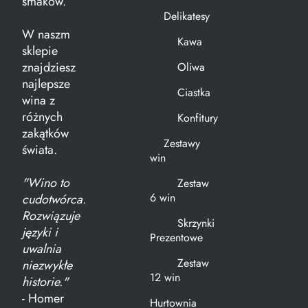
smaków.
Delikatesy
W naszm
Kawa
sklepie
znajdziesz
Oliwa
najlepsze
Ciastka
wina z
różnych
Konfitury
zakątków
Zestawy
świata.
win
"Wino to
Zestaw
6 win
cudotwórca.
Rozwiązuje
Skrzynki
języki i
Prezentowe
uwalnia
Zestaw
niezwykłe
12 win
historie."
- Homer
Hurtownia