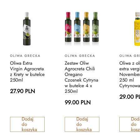
OLIWA GRECKA
OLIWA GRECKA
OLIWA GR
Oliwa Extra
Zestaw Oliw
Oliwa z o
Virgin Agrocreta
Agrocreta Chili
extra verg
z Krety w butelce
Oregano
November 
250ml
Czosnek Cytryna
250 ml
w butelce 4 x
Cytrynowa
27.90 PLN
250ml
29.00 P
99.00 PLN
Dodaj
Dodaj
Dod
do
do
do
koszyka
koszyka
kosz