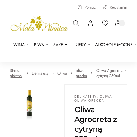
Pomoc
Regulamin
WINA
PIWA
SAKE
LIKIERY
ALKOHOLE MOCNE
Strona
oliwa
Oliwa Agrocreta z
Delikatesy
Oliwa
główna
grecka
cytryną 250ml
DELIKATESY
,
OLIWA
,
OLIWA GRECKA
Oliwa
Agrocreta z
cytryną