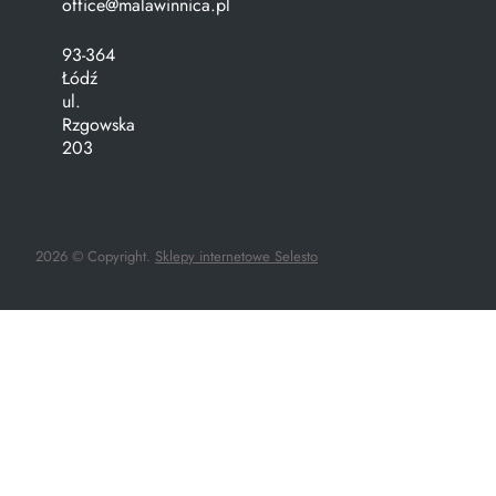
office@malawinnica.pl
93-364
Łódź
ul.
Rzgowska
203
2026 © Copyright.
Sklepy internetowe Selesto