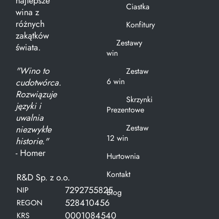
najlepsze
Ciastka
wina z
różnych
Konfitury
zakątków
Zestawy
świata.
win
"Wino to
Zestaw
6 win
cudotwórca.
Rozwiązuje
Skrzynki
języki i
Prezentowe
uwalnia
Zestaw
niezwykłe
12 win
historie."
- Homer
Hurtownia
Kontakt
R&D Sp. z o.o.
7292755825
NIP
Blog
528410456
REGON
0001084540
KRS