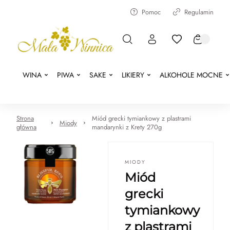
Pomoc
Regulamin
WINA
PIWA
SAKE
LIKIERY
ALKOHOLE MOCNE
Strona
Miód grecki tymiankowy z plastrami
Miody
główna
mandarynki z Krety 270g
MIODY
Miód
grecki
tymiankowy
z plastrami