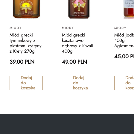
MIODY
MIODY
MIODY
Miód grecki
Miód grecki
Miód jodł
tymiankowy z
kasztanowo
450g
plastrami cytryny
dębowy z Kavali
Agiasmen
z Krety 270g
400g
45.00 
39.00 PLN
49.00 PLN
Dodaj
Dodaj
Dod
do
do
do
koszyka
koszyka
kosz