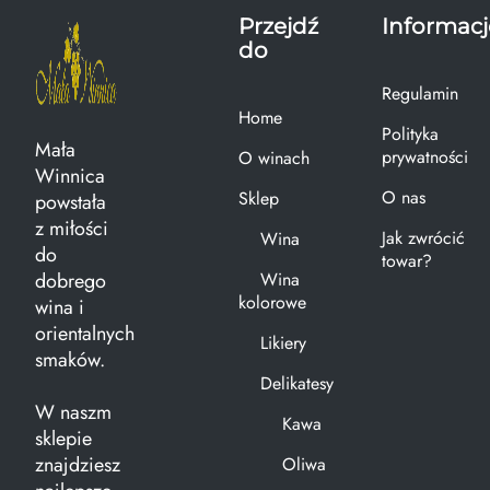
Przejdź
Informacj
do
Regulamin
Home
Polityka
Mała
prywatności
O winach
Winnica
O nas
Sklep
powstała
z miłości
Jak zwrócić
Wina
do
towar?
dobrego
Wina
kolorowe
wina i
orientalnych
Likiery
smaków.
Delikatesy
W naszm
Kawa
sklepie
znajdziesz
Oliwa