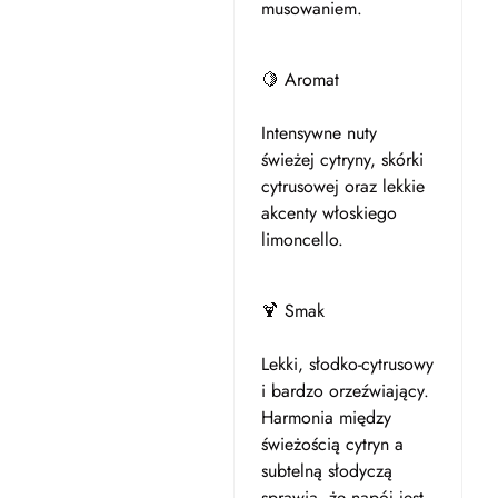
musowaniem.
🍋 Aromat
Intensywne nuty
świeżej cytryny, skórki
cytrusowej oraz lekkie
akcenty włoskiego
limoncello.
🍹 Smak
Lekki, słodko-cytrusowy
i bardzo orzeźwiający.
Harmonia między
świeżością cytryn a
subtelną słodyczą
sprawia, że napój jest