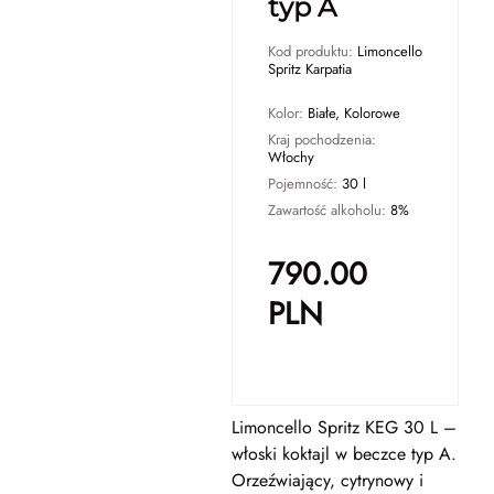
typ A
Kod produktu:
Limoncello
Spritz Karpatia
Kolor:
Białe, Kolorowe
Kraj pochodzenia:
Włochy
Pojemność:
30 l
Zawartość alkoholu:
8%
790.00
PLN
Limoncello Spritz KEG 30 L –
włoski koktajl w beczce typ A.
Orzeźwiający, cytrynowy i