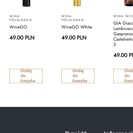
WINA
WINA
WINA WŁO
PÓŁSŁODKIE
PÓŁSŁODKIE
GIA Giac
WineGO
WineGO White
Lambrusc
Gaspraros
49.00 PLN
49.00 PLN
Castelvet
2
49.00 P
Dodaj
Dodaj
Dod
do
do
do
koszyka
koszyka
kosz