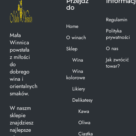
Przejdź
Informacj
do
Regulamin
Home
Polityka
Mała
prywatności
O winach
Winnica
O nas
Sklep
powstała
z miłości
Jak zwrócić
Wina
do
towar?
dobrego
Wina
kolorowe
wina i
orientalnych
Likiery
smaków.
Delikatesy
W naszm
Kawa
sklepie
znajdziesz
Oliwa
najlepsze
Ciastka