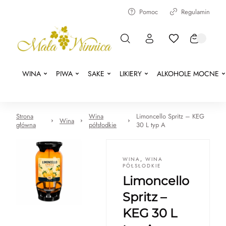
Pomoc
Regulamin
WINA
PIWA
SAKE
LIKIERY
ALKOHOLE MOCNE
Strona
Wina
Limoncello Spritz – KEG
Wina
główna
półsłodkie
30 L typ A
WINA
,
WINA
PÓŁSŁODKIE
Limoncello
Spritz –
KEG 30 L