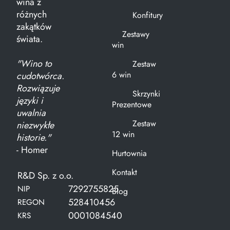
wina z
różnych
Konfitury
zakątków
Zestawy
świata.
win
"Wino to
Zestaw
6 win
cudotwórca.
Rozwiązuje
Skrzynki
języki i
Prezentowe
uwalnia
Zestaw
niezwykłe
12 win
historie."
- Homer
Hurtownia
Kontakt
R&D Sp. z o.o.
7292755825
NIP
Blog
528410456
REGON
0001084540
KRS