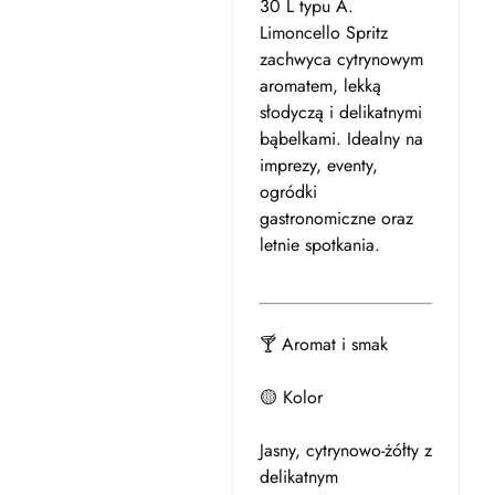
30 L typu A.
Limoncello Spritz
zachwyca cytrynowym
aromatem, lekką
słodyczą i delikatnymi
bąbelkami. Idealny na
imprezy, eventy,
ogródki
gastronomiczne oraz
letnie spotkania.
🍸 Aromat i smak
🟡 Kolor
Jasny, cytrynowo-żółty z
delikatnym