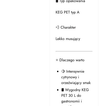
🛢️ Typ opakowania
KEG PET typ A
💨 Charakter
Lekko musujący
⭐ Dlaczego warto
🍋 Intensywnie
cytrynowy i
orzeźwiający smak
🛢️ Wygodny KEG
PET 30 L do
gastronomii i