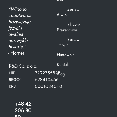
"Wino to
Zestaw
6 win
cudotwórca.
Rozwiązuje
Skrzynki
języki i
Prezentowe
uwalnia
Zestaw
niezwykłe
12 win
historie."
- Homer
Hurtownia
Kontakt
R&D Sp. z o.o.
7292755825
NIP
Blog
528410456
REGON
0001084540
KRS
+48 42
206 80