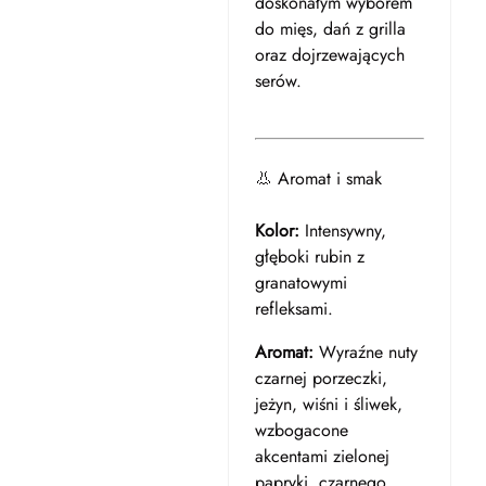
doskonałym wyborem
do mięs, dań z grilla
oraz dojrzewających
serów.
👃 Aromat i smak
Kolor:
Intensywny,
głęboki rubin z
granatowymi
refleksami.
Aromat:
Wyraźne nuty
czarnej porzeczki,
jeżyn, wiśni i śliwek,
wzbogacone
akcentami zielonej
papryki, czarnego