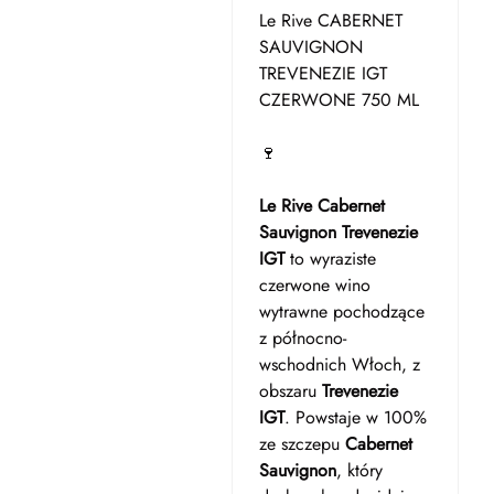
Le Rive CABERNET
SAUVIGNON
TREVENEZIE IGT
CZERWONE 750 ML
🍷
Le Rive Cabernet
Sauvignon Trevenezie
IGT
to wyraziste
czerwone wino
wytrawne pochodzące
z północno-
wschodnich Włoch, z
obszaru
Trevenezie
IGT
. Powstaje w 100%
ze szczepu
Cabernet
Sauvignon
, który