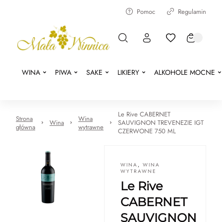
Pomoc
Regulamin
WINA
PIWA
SAKE
LIKIERY
ALKOHOLE MOCNE
Le Rive CABERNET
Strona
Wina
Wina
SAUVIGNON TREVENEZIE IGT
główna
wytrawne
CZERWONE 750 ML
WINA
,
WINA
WYTRAWNE
Le Rive
CABERNET
SAUVIGNON