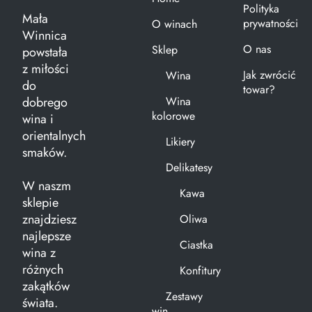
Polityka
Mała
prywatności
O winach
Winnica
O nas
Sklep
powstała
z miłości
Jak zwrócić
Wina
do
towar?
dobrego
Wina
kolorowe
wina i
orientalnych
Likiery
smaków.
Delikatesy
W naszm
Kawa
sklepie
znajdziesz
Oliwa
najlepsze
Ciastka
wina z
różnych
Konfitury
zakątków
Zestawy
świata.
win