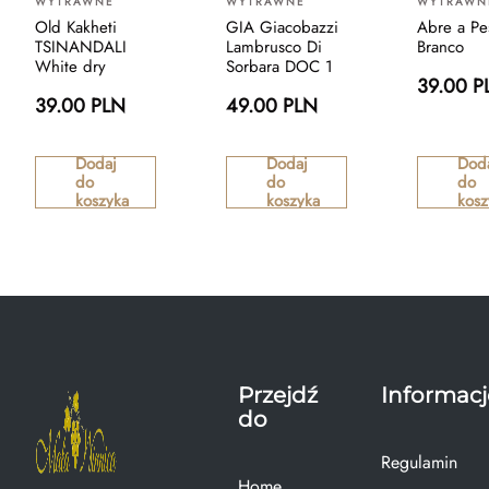
WYTRAWNE
WYTRAWNE
WYTRAWN
Old Kakheti
GIA Giacobazzi
Abre a Pe
TSINANDALI
Lambrusco Di
Branco
White dry
Sorbara DOC 1
39.00 P
39.00 PLN
49.00 PLN
Dodaj
Dodaj
Dod
do
do
do
koszyka
koszyka
kosz
Przejdź
Informacj
do
Regulamin
Home