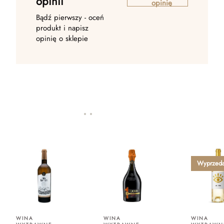
opinii
opinię
Bądź pierwszy - oceń
produkt i napisz
opinię o sklepie
Wyprzed
WINA
WINA
WINA