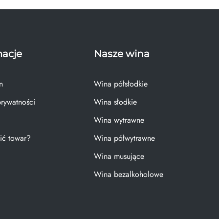
macje
Nasze wina
n
Wina półsłodkie
prywatności
Wina słodkie
Wina wytrawne
ić towar?
Wina półwytrawne
Wina musujące
Wina bezalkoholowe