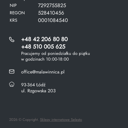
7292755825
NIP
528410456
REGON
0001084540
KRS
+48 42 206 80 80
+48 510 005 625
Pracujemy od poniedziałku do piątku
w godzinach 10:00-18:00
office@malawinnica.pl
93-364 Łódź
ul. Rzgowska 203
2026 © Copyright.
Sklepy internetowe Selesto