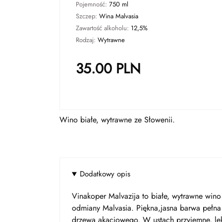
Pojemność:
750 ml
Szczep:
Wina Malvasia
Zawartość alkoholu:
12,5%
Rodzaj:
Wytrawne
35.00
PLN
Wino białe, wytrawne ze Słowenii.
Dodatkowy opis
Vinakoper Malvazija to białe, wytrawne wi
odmiany Malvasia. Piękna,jasna barwa pełn
drzewa akacjowego. W ustach przyjemne, lek