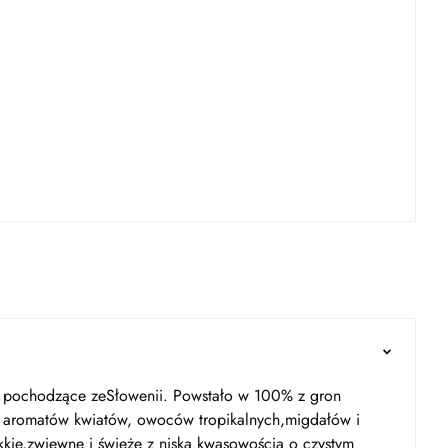
no pochodzące zeSłowenii. Powstało w 100% z gron
a aromatów kwiatów, owoców tropikalnych,migdałów i
kie,zwiewne i świeże z niską kwasowością o czystym