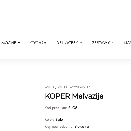
E MOCNE
CYGARA
DELIKATESY
ZESTAWY
NO
WINA
,
WINA WYTRAWNE
KOPER Malvazija
Kod produktu:
SLO5
Kolor:
Białe
Kraj pochodzenia:
Słowenia