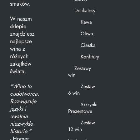
smaków.
Delikatesy
W naszm
Kawa
sklepie
znajdziesz
Oliwa
najlepsze
Ciastka
wina z
różnych
Konfitury
zakątków
Zestawy
świata.
win
"Wino to
Zestaw
6 win
cudotwórca.
Rozwiązuje
Skrzynki
języki i
Prezentowe
uwalnia
Zestaw
niezwykłe
12 win
historie."
- Homer