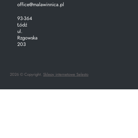
office@malawinnica.pl
93-364
Łódź
ul.
Rzgowska
203
2026 © Copyright.
Sklepy internetowe Selesto