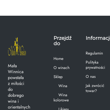
Przejdź
Informacj
do
Regulamin
Home
Polityka
Mała
prywatności
O winach
Winnica
O nas
Sklep
powstała
z miłości
Jak zwrócić
Wina
do
towar?
dobrego
Wina
kolorowe
wina i
orientalnych
Likiery