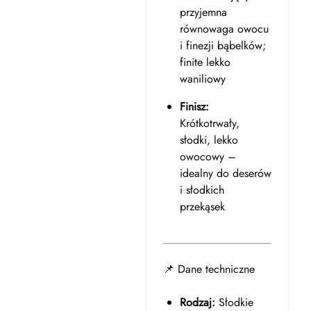
przyjemna
równowaga owocu
i finezji bąbelków;
finite lekko
waniliowy
Finisz:
Krótkotrwały,
słodki, lekko
owocowy –
idealny do deserów
i słodkich
przekąsek
📌 Dane techniczne
Rodzaj:
Słodkie