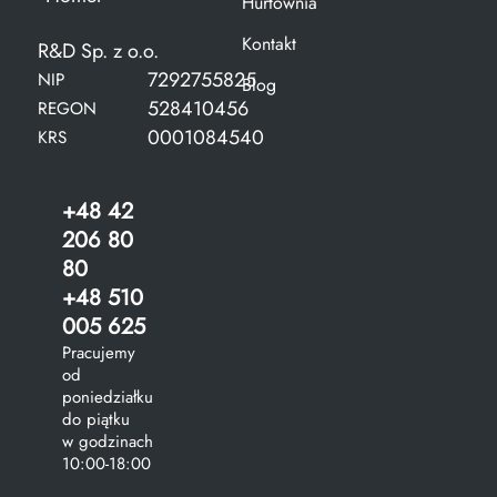
Hurtownia
Kontakt
R&D Sp. z o.o.
7292755825
NIP
Blog
528410456
REGON
0001084540
KRS
+48 42
206 80
80
+48 510
005 625
Pracujemy
od
poniedziałku
do piątku
w godzinach
10:00-18:00