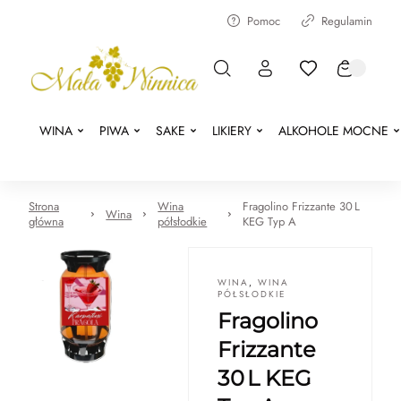
Pomoc
Regulamin
WINA
PIWA
SAKE
LIKIERY
ALKOHOLE MOCNE
Strona
Wina
Fragolino Frizzante 30 L
Wina
główna
półsłodkie
KEG Typ A
WINA
,
WINA
PÓŁSŁODKIE
Fragolino
Frizzante
30 L KEG