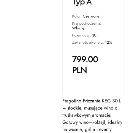
Typ A
Kolor:
Czerwone
Kraj pochodzenia:
Włochy
Pojemność:
30 l
Zawartość alkoholu:
12%
799.00
PLN
Fragolino Frizzante KEG 30 L
– słodkie, musujące wino o
truskawkowym aromacie.
Gotowy wino–koktajl, idealny
na wesela, grille i eventy.