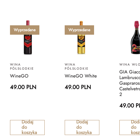
Wyprzedane
Wyprzedane
WINA
WINA
WINA WŁO
PÓŁSŁODKIE
PÓŁSŁODKIE
GIA Giac
WineGO
WineGO White
Lambrusc
Gaspraros
49.00 PLN
49.00 PLN
Castelvet
2
49.00 P
Dodaj
Dodaj
Dod
do
do
do
koszyka
koszyka
kosz