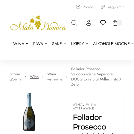
Pomoc
Regulamin
WINA
PIWA
SAKE
LIKIERY
ALKOHOLE MOCNE
Follador Prosecco
Strona
Wina
Valdobbiadene Superiore
Wina
główna
wytrawne
DOCG Extra Brut Millesimato X
Zero
WINA
,
WINA
WYTRAWNE
Follador
Prosecco