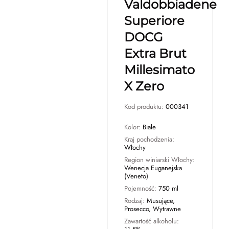
Valdobbiadene
Superiore
DOCG
Extra Brut
Millesimato
X Zero
Kod produktu:
000341
Kolor:
Białe
Kraj pochodzenia:
Włochy
Region winiarski Włochy:
Wenecja Euganejska
(Veneto)
Pojemność:
750 ml
Rodzaj:
Musujące,
Prosecco, Wytrawne
Zawartość alkoholu: