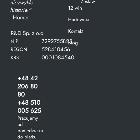
Zestaw
niezwykłe
12 win
historie."
- Homer
Hurtownia
Kontakt
R&D Sp. z o.o.
7292755825
NIP
Blog
528410456
REGON
0001084540
KRS
+48 42
206 80
80
+48 510
005 625
Pracujemy
od
poniedziałku
do piątku