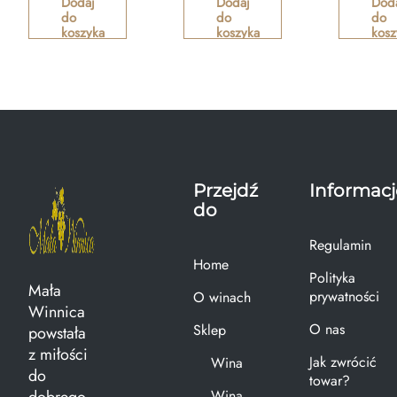
Dodaj
Dodaj
Dod
do
do
do
koszyka
koszyka
kosz
Przejdź
Informacj
do
Regulamin
Home
Polityka
Mała
prywatności
O winach
Winnica
O nas
Sklep
powstała
z miłości
Jak zwrócić
Wina
do
towar?
Wina