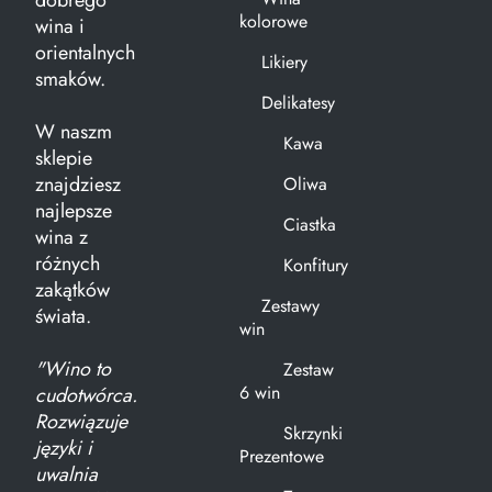
dobrego
kolorowe
wina i
orientalnych
Likiery
smaków.
Delikatesy
W naszm
Kawa
sklepie
znajdziesz
Oliwa
najlepsze
Ciastka
wina z
różnych
Konfitury
zakątków
Zestawy
świata.
win
"Wino to
Zestaw
6 win
cudotwórca.
Rozwiązuje
Skrzynki
języki i
Prezentowe
uwalnia