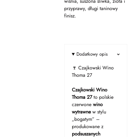
wiśnia, suszona śliwka, zioła i
przyprawy, długi taninowy
finisz.
Dodatkowy opis
🍷 Czajkowski Wino
Thoma 27
Czajkowski Wino
Thoma 27
to polskie
czerwone
wino
wytrawne
w stylu
„bogatym” –
produkowane z
podsuszanych