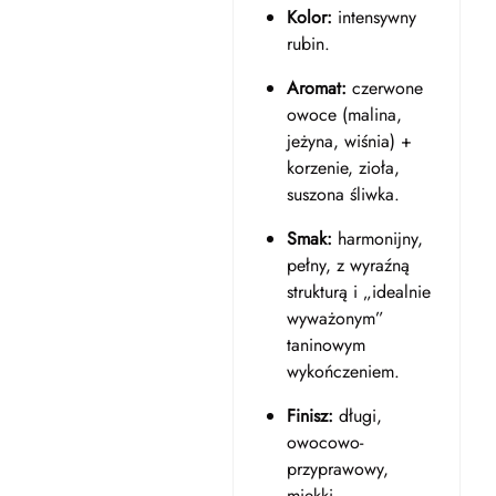
Kolor:
intensywny
rubin.
Aromat:
czerwone
owoce (malina,
jeżyna, wiśnia) +
korzenie, zioła,
suszona śliwka.
Smak:
harmonijny,
pełny, z wyraźną
strukturą i „idealnie
wyważonym”
taninowym
wykończeniem.
Finisz:
długi,
owocowo-
przyprawowy,
miękki.