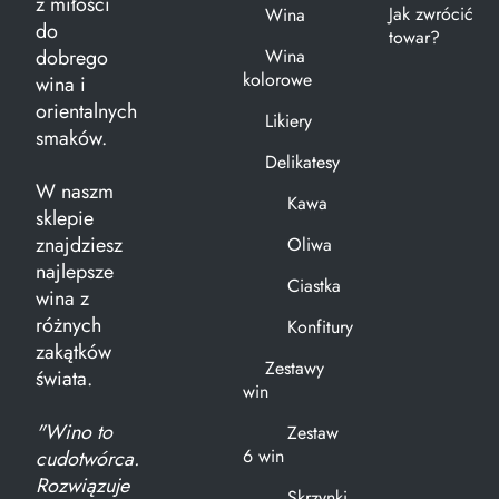
z miłości
Jak zwrócić
Wina
do
towar?
dobrego
Wina
kolorowe
wina i
orientalnych
Likiery
smaków.
Delikatesy
W naszm
Kawa
sklepie
znajdziesz
Oliwa
najlepsze
Ciastka
wina z
różnych
Konfitury
zakątków
Zestawy
świata.
win
"Wino to
Zestaw
6 win
cudotwórca.
Rozwiązuje
Skrzynki