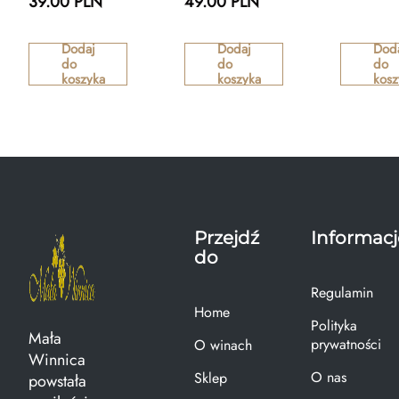
39.00 PLN
49.00 PLN
Dodaj
Dodaj
Dod
do
do
do
koszyka
koszyka
kosz
Przejdź
Informacj
do
Regulamin
Home
Polityka
Mała
prywatności
O winach
Winnica
O nas
Sklep
powstała