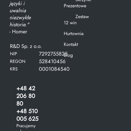
języki i
Prezentowe
uwalnia
Zestaw
niezwykłe
12 win
historie."
- Homer
Hurtownia
Kontakt
R&D Sp. z o.o.
7292755825
NIP
Blog
528410456
REGON
0001084540
KRS
+48 42
206 80
80
+48 510
005 625
Pracujemy