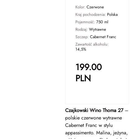
Kolor:
Czerwone
Kraj pochodzenia:
Polska
Pojemność:
750 ml
Rodzaj:
Wytrawne
Szczep:
Cabernet Franc
Zawartość alkoholu:
14,5%
199.00
PLN
Czajkowski Wino Thoma 27
–
polskie czerwone wytrawne
Cabernet Franc w stylu
appassimento. Malina, jeżyna,