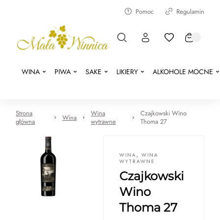
Pomoc
Regulamin
WINA
PIWA
SAKE
LIKIERY
ALKOHOLE MOCNE
Strona
Wina
Czajkowski Wino
Wina
główna
wytrawne
Thoma 27
WINA
,
WINA
WYTRAWNE
Czajkowski
Wino
Thoma 27