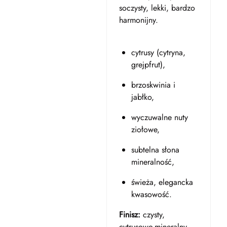
soczysty, lekki, bardzo
harmonijny.
cytrusy (cytryna,
grejpfrut),
brzoskwinia i
jabłko,
wyczuwalne nuty
ziołowe,
subtelna słona
mineralność,
świeża, elegancka
kwasowość.
Finisz:
czysty,
cytrusowo-mineralny,