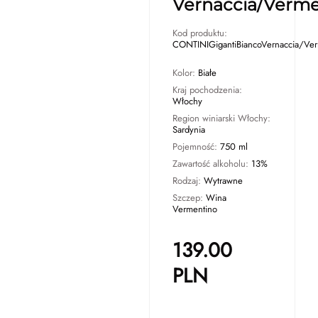
Vernaccia/Verme
Kod produktu:
CONTINIGigantiBiancoVernaccia/Ve
Kolor:
Białe
Kraj pochodzenia:
Włochy
Region winiarski Włochy:
Sardynia
Pojemność:
750 ml
Zawartość alkoholu:
13%
Rodzaj:
Wytrawne
Szczep:
Wina
Vermentino
139.00
PLN