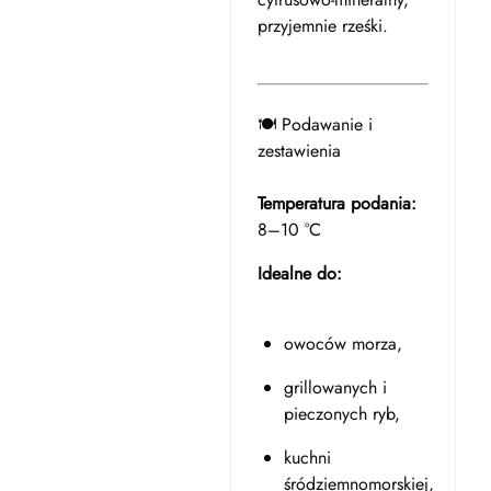
przyjemnie rześki.
🍽️ Podawanie i
zestawienia
Temperatura podania:
8–10 °C
Idealne do:
owoców morza,
grillowanych i
pieczonych ryb,
kuchni
śródziemnomorskiej,