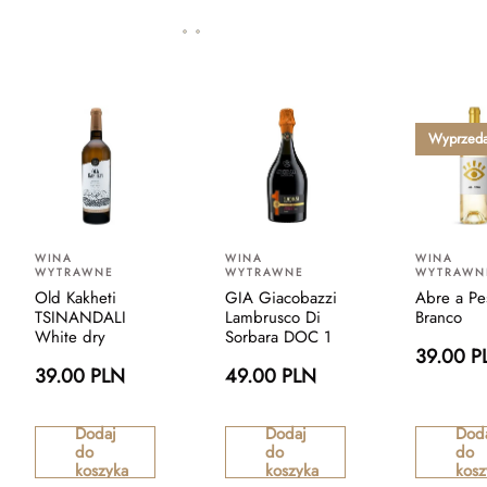
Wyprzed
WINA
WINA
WINA
WYTRAWNE
WYTRAWNE
WYTRAWN
Old Kakheti
GIA Giacobazzi
Abre a Pe
TSINANDALI
Lambrusco Di
Branco
White dry
Sorbara DOC 1
39.00 P
39.00 PLN
49.00 PLN
Dodaj
Dodaj
Dod
do
do
do
koszyka
koszyka
kosz