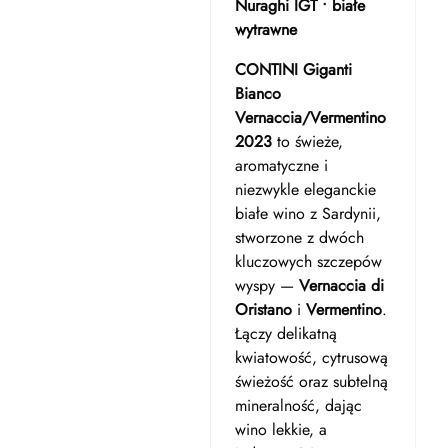
Nuraghi IGT • białe
wytrawne
CONTINI Giganti
Bianco
Vernaccia/Vermentino
2023
to świeże,
aromatyczne i
niezwykle eleganckie
białe wino z Sardynii,
stworzone z dwóch
kluczowych szczepów
wyspy —
Vernaccia di
Oristano
i
Vermentino
.
Łączy delikatną
kwiatowość, cytrusową
świeżość oraz subtelną
mineralność, dając
wino lekkie, a