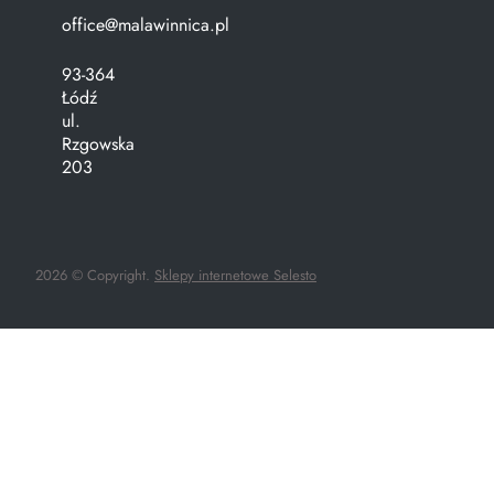
office@malawinnica.pl
93-364
Łódź
ul.
Rzgowska
203
2026 © Copyright.
Sklepy internetowe Selesto