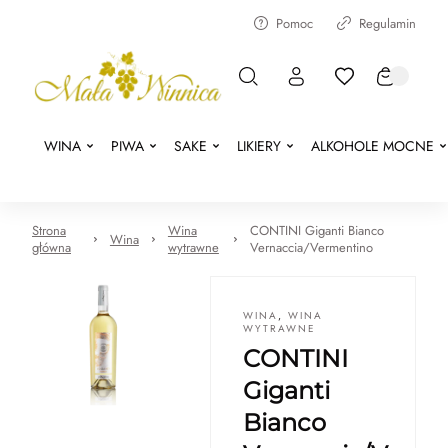
Pomoc
Regulamin
WINA
PIWA
SAKE
LIKIERY
ALKOHOLE MOCNE
Strona
Wina
CONTINI Giganti Bianco
Wina
główna
wytrawne
Vernaccia/Vermentino
WINA
,
WINA
WYTRAWNE
CONTINI
Giganti
Bianco