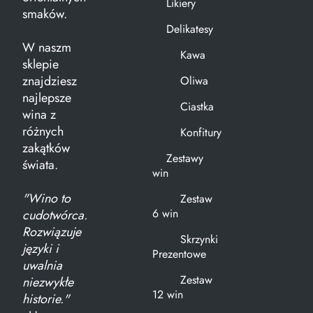
Likiery
smaków.
Delikatesy
W naszm
Kawa
sklepie
znajdziesz
Oliwa
najlepsze
Ciastka
wina z
różnych
Konfitury
zakątków
Zestawy
świata.
win
"Wino to
Zestaw
6 win
cudotwórca.
Rozwiązuje
Skrzynki
języki i
Prezentowe
uwalnia
Zestaw
niezwykłe
12 win
historie."