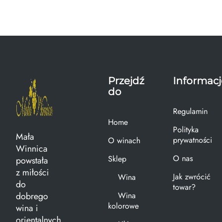
Przejdź
Informacj
do
Regulamin
Home
Polityka
Mała
prywatności
O winach
Winnica
O nas
Sklep
powstała
z miłości
Jak zwrócić
Wina
do
towar?
dobrego
Wina
kolorowe
wina i
orientalnych