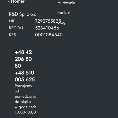
- Homer
Hurtownia
Kontakt
R&D Sp. z o.o.
7292755825
NIP
Blog
528410456
REGON
0001084540
KRS
+48 42
206 80
80
+48 510
005 625
Pracujemy
od
poniedziałku
do piątku
w godzinach
10:00-18:00