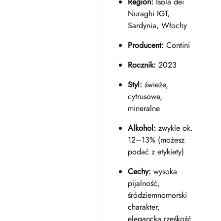
Region:
Isola dei
Nuraghi IGT,
Sardynia, Włochy
Producent:
Contini
Rocznik:
2023
Styl:
świeże,
cytrusowe,
mineralne
Alkohol:
zwykle ok.
12–13% (możesz
podać z etykiety)
Cechy:
wysoka
pijalność,
śródziemnomorski
charakter,
elegancka rześkość