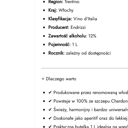
Region:
Trentino
Kraj:
Włochy
Klasyfikacja:
Vino d'Italia
Producent:
Endrizzi
Zawartość alkoholu:
12%
Pojemność:
1 L
Rocznik:
zależny od dostępności
⭐ Dlaczego warto
✔ Produkowane przez renomowaną włoską
✔ Powstaje w 100% ze szczepu Chardon
✔ Świeży, harmonijny i bardzo uniwersaln
✔ Doskonałe jako aperitif oraz do lekkiej
✔ Praktyczna butelka 1 L idealna na wspó