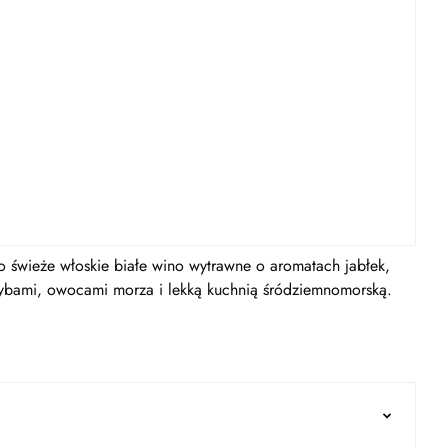
świeże włoskie białe wino wytrawne o aromatach jabłek,
rybami, owocami morza i lekką kuchnią śródziemnomorską.