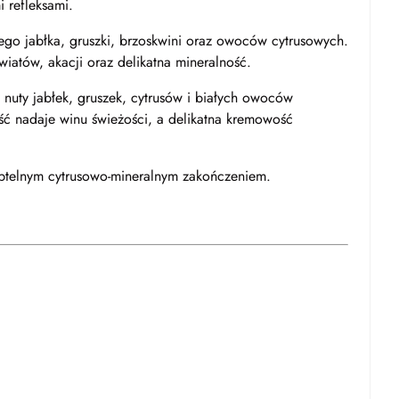
 refleksami.
łego jabłka, gruszki, brzoskwini oraz owoców cytrusowych.
wiatów, akacji oraz delikatna mineralność.
 nuty jabłek, gruszek, cytrusów i białych owoców
 nadaje winu świeżości, a delikatna kremowość
ubtelnym cytrusowo-mineralnym zakończeniem.