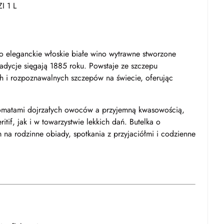
I 1 L
o eleganckie włoskie białe wino wytrawne stworzone
tradycje sięgają 1885 roku. Powstaje ze szczepu
ch i rozpoznawalnych szczepów na świecie, oferując
omatami dojrzałych owoców a przyjemną kwasowością,
tif, jak i w towarzystwie lekkich dań. Butelka o
na rodzinne obiady, spotkania z przyjaciółmi i codzienne