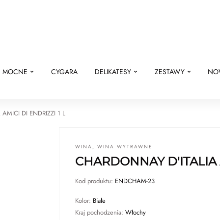
E MOCNE
CYGARA
DELIKATESY
ZESTAWY
NO
AMICI DI ENDRIZZI 1 L
WINA
,
WINA WYTRAWNE
CHARDONNAY D'ITALIA A
Kod produktu:
ENDCHAM-23
Kolor:
Białe
Kraj pochodzenia:
Włochy