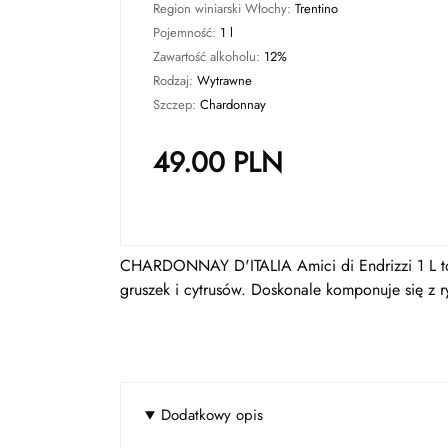
Region winiarski Włochy:
Trentino
Pojemność:
1 l
Zawartość alkoholu:
12%
Rodzaj:
Wytrawne
Szczep:
Chardonnay
49.00
PLN
CHARDONNAY D'ITALIA Amici di Endrizzi 1 L to 
gruszek i cytrusów. Doskonale komponuje się z 
Dodatkowy opis