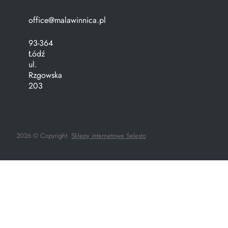
office@malawinnica.pl
93-364
Łódź
ul.
Rzgowska
203
2026 © Copyright.
Sklepy internetowe Selesto