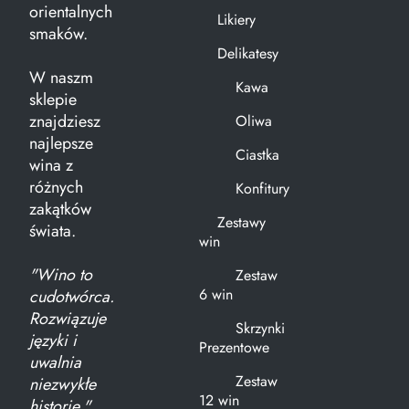
orientalnych
Likiery
smaków.
Delikatesy
W naszm
Kawa
sklepie
znajdziesz
Oliwa
najlepsze
Ciastka
wina z
różnych
Konfitury
zakątków
Zestawy
świata.
win
"Wino to
Zestaw
6 win
cudotwórca.
Rozwiązuje
Skrzynki
języki i
Prezentowe
uwalnia
Zestaw
niezwykłe
12 win
historie."