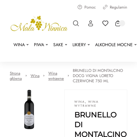
Pomoc
Regulamin
WINA
PIWA
SAKE
LIKIERY
ALKOHOLE MOCNE
BRUNELLO DI MONTALCINO
Strona
Wina
Wina
DOCG VIGNA LORETO
główna
wytrawne
CZERWONE 750 ML
WINA
,
WINA
WYTRAWNE
BRUNELLO
DI
MONTALCINO