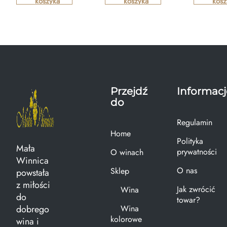
koszyka
koszyka
kosz
Przejdź
Informacj
do
Regulamin
Home
Polityka
Mała
prywatności
O winach
Winnica
O nas
Sklep
powstała
z miłości
Jak zwrócić
Wina
do
towar?
dobrego
Wina
kolorowe
wina i