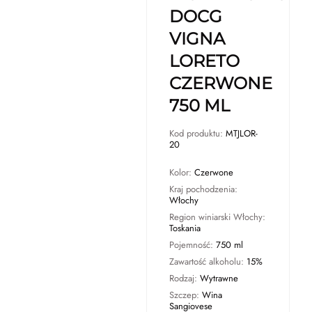
DOCG
VIGNA
LORETO
CZERWONE
750 ML
Kod produktu:
MTJLOR-
20
Kolor:
Czerwone
Kraj pochodzenia:
Włochy
Region winiarski Włochy:
Toskania
Pojemność:
750 ml
Zawartość alkoholu:
15%
Rodzaj:
Wytrawne
Szczep:
Wina
Sangiovese