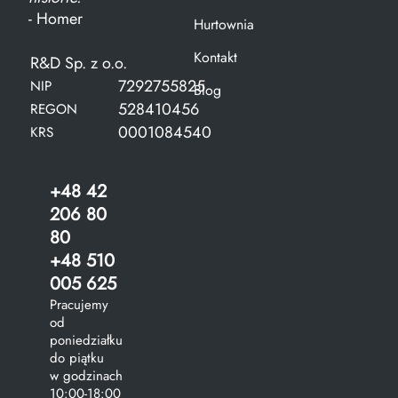
- Homer
Hurtownia
Kontakt
R&D Sp. z o.o.
7292755825
NIP
Blog
528410456
REGON
0001084540
KRS
+48 42
206 80
80
+48 510
005 625
Pracujemy
od
poniedziałku
do piątku
w godzinach
10:00-18:00