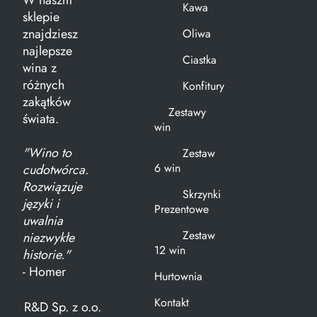
W naszm
Kawa
sklepie
znajdziesz
Oliwa
najlepsze
Ciastka
wina z
różnych
Konfitury
zakątków
Zestawy
świata.
win
"Wino to
Zestaw
6 win
cudotwórca.
Rozwiązuje
Skrzynki
języki i
Prezentowe
uwalnia
Zestaw
niezwykłe
12 win
historie."
- Homer
Hurtownia
Kontakt
R&D Sp. z o.o.