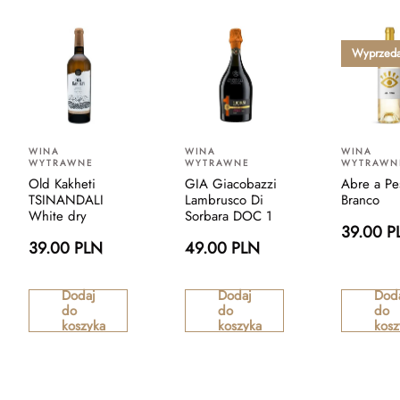
Wyprzed
WINA
WINA
WINA
WYTRAWNE
WYTRAWNE
WYTRAWN
Old Kakheti
GIA Giacobazzi
Abre a Pe
TSINANDALI
Lambrusco Di
Branco
White dry
Sorbara DOC 1
39.00 P
39.00 PLN
49.00 PLN
Dodaj
Dodaj
Dod
do
do
do
koszyka
koszyka
kosz