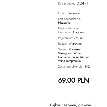
Kod produktu:
AL0841
Kolor:
Czerwone
Kraj pochodzenia:
Hiszpania
Region winiarski
Hiszpania:
Aragonia
Pojemność:
750 ml
Rodzaj:
Wytrawne
Szczep:
Cabernet
Sauvignon, Wina
Garnacha, Wina Merlot,
Wina Tempranillo
Zawartość alkoholu:
14%
69.00
PLN
Piękna czerwień, głównie