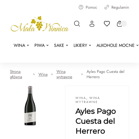
Pomoc
Regulamin
WINA
PIWA
SAKE
LIKIERY
ALKOHOLE MOCNE
Strona
Wina
Ayles Pago Cuesta del
Wina
główna
wytrawne
Herrero
WINA
,
WINA
WYTRAWNE
Ayles Pago
Cuesta del
Herrero