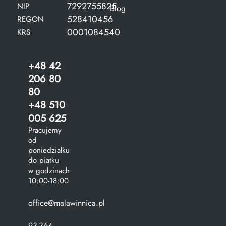
7292755825
NIP
Blog
528410456
REGON
0001084540
KRS
+48 42
206 80
80
+48 510
005 625
Pracujemy
od
poniedziałku
do piątku
w godzinach
10:00-18:00
office@malawinnica.pl
93-364