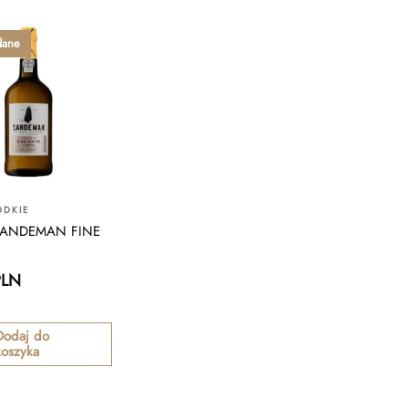
dane
ODKIE
SANDEMAN FINE
PLN
Dodaj do
koszyka