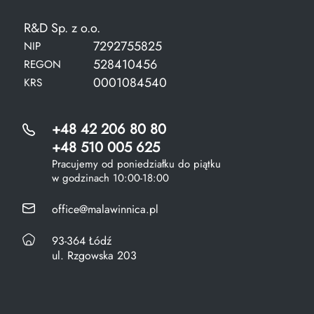
R&D Sp. z o.o.
7292755825
NIP
528410456
REGON
0001084540
KRS
+48 42 206 80 80
+48 510 005 625
Pracujemy od poniedziałku do piątku
w godzinach 10:00-18:00
office@malawinnica.pl
93-364 Łódź
ul. Rzgowska 203