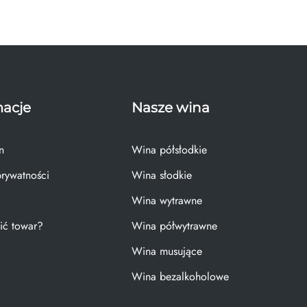
macje
Nasze wina
n
Wina półsłodkie
prywatności
Wina słodkie
Wina wytrawne
ić towar?
Wina półwytrawne
Wina musujące
Wina bezalkoholowe