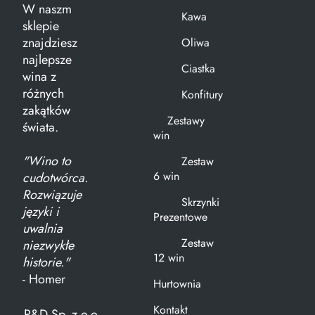
W naszm
Kawa
sklepie
znajdziesz
Oliwa
najlepsze
Ciastka
wina z
różnych
Konfitury
zakątków
Zestawy
świata.
win
"Wino to
Zestaw
6 win
cudotwórca.
Rozwiązuje
Skrzynki
języki i
Prezentowe
uwalnia
Zestaw
niezwykłe
12 win
historie."
- Homer
Hurtownia
Kontakt
R&D Sp. z o.o.