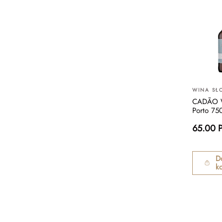
WINA SŁ
CADÃO 
Porto 75
65.00 
D
k