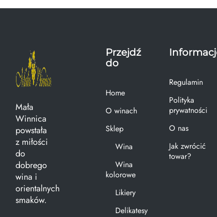
Przejdź
Informacj
do
Regulamin
Home
Polityka
Mała
prywatności
O winach
Winnica
O nas
Sklep
powstała
z miłości
Jak zwrócić
Wina
do
towar?
dobrego
Wina
kolorowe
wina i
orientalnych
Likiery
smaków.
Delikatesy