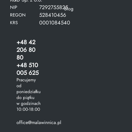
7292755825
NIP
Blog
528410456
REGON
0001084540
KRS
+48 42
206 80
80
+48 510
005 625
Pracujemy
od
poniedziałku
do piątku
w godzinach
10:00-18:00
office@malawinnica.pl