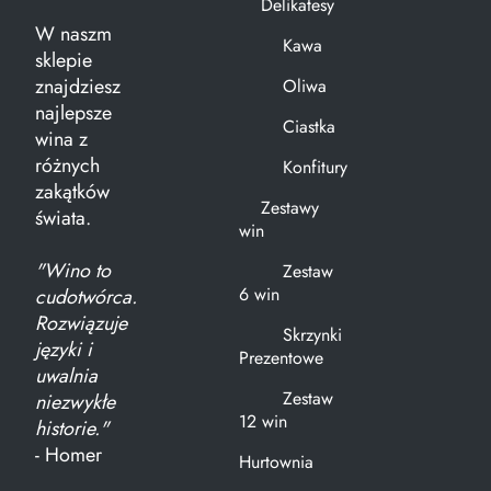
Delikatesy
W naszm
Kawa
sklepie
znajdziesz
Oliwa
najlepsze
Ciastka
wina z
różnych
Konfitury
zakątków
Zestawy
świata.
win
"Wino to
Zestaw
6 win
cudotwórca.
Rozwiązuje
Skrzynki
języki i
Prezentowe
uwalnia
Zestaw
niezwykłe
12 win
historie."
- Homer
Hurtownia