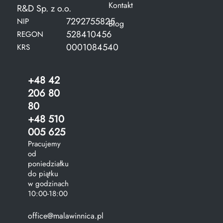
Kontakt
R&D Sp. z o.o.
7292755825
NIP
Blog
528410456
REGON
0001084540
KRS
+48 42
206 80
80
+48 510
005 625
Pracujemy
od
poniedziałku
do piątku
w godzinach
10:00-18:00
office@malawinnica.pl