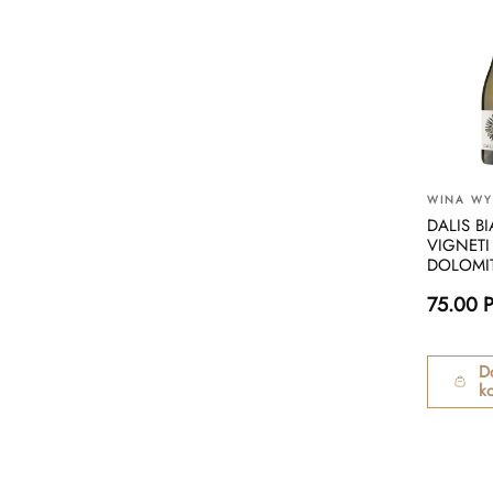
WINA W
DALIS B
VIGNETI
DOLOMIT
75.00 
D
k