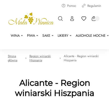
Pomoc
Regulamin
WINA
PIWA
SAKE
LIKIERY
ALKOHOLE MOCNE
Strona
Region winiarski
Alicante - Region winiarski
główna
Hiszpania
Hiszpania
Alicante - Region
winiarski Hiszpania