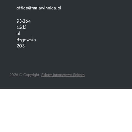
office@malawinnica.pl
93-364
Łódź
ul.
Rzgowska
203
2026 © Copyright.
Sklepy internetowe Selesto