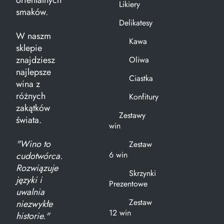
orientalnych
Likiery
smaków.
Delikatesy
W naszm
Kawa
sklepie
znajdziesz
Oliwa
najlepsze
Ciastka
wina z
różnych
Konfitury
zakątków
Zestawy
świata.
win
"Wino to
Zestaw
6 win
cudotwórca.
Rozwiązuje
Skrzynki
języki i
Prezentowe
uwalnia
Zestaw
niezwykłe
12 win
historie."