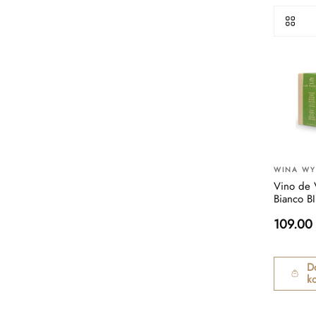
WINA W
Vino de V
Bianco B
109.00
D
k