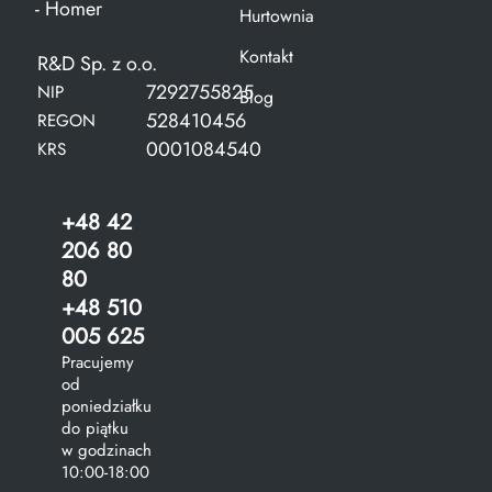
- Homer
Hurtownia
Kontakt
R&D Sp. z o.o.
7292755825
NIP
Blog
528410456
REGON
0001084540
KRS
+48 42
206 80
80
+48 510
005 625
Pracujemy
od
poniedziałku
do piątku
w godzinach
10:00-18:00