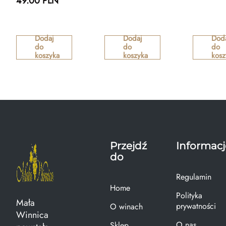
49.00 PLN
Dodaj
Dodaj
Dod
do
do
do
koszyka
koszyka
kosz
Przejdź
Informacj
do
Regulamin
Home
Polityka
Mała
prywatności
O winach
Winnica
O nas
Sklep