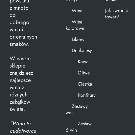
powstała
z miłości
Jak zwrócić
Wina
do
towar?
dobrego
Wina
kolorowe
wina i
orientalnych
Likiery
smaków.
Delikatesy
W naszm
Kawa
sklepie
znajdziesz
Oliwa
najlepsze
Ciastka
wina z
różnych
Konfitury
zakątków
Zestawy
świata.
win
"Wino to
Zestaw
6 win
cudotwórca.