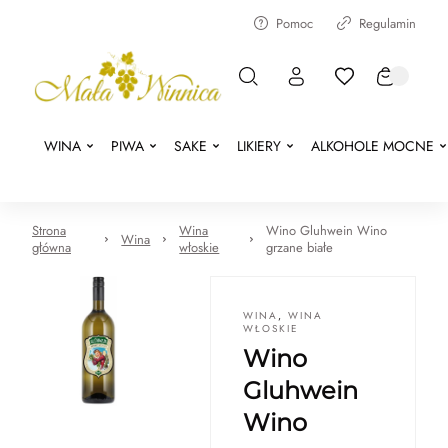
Pomoc
Regulamin
WINA
PIWA
SAKE
LIKIERY
ALKOHOLE MOCNE
Strona
Wina
Wino Gluhwein Wino
Wina
główna
włoskie
grzane białe
WINA
,
WINA
WŁOSKIE
Wino
Gluhwein
Wino