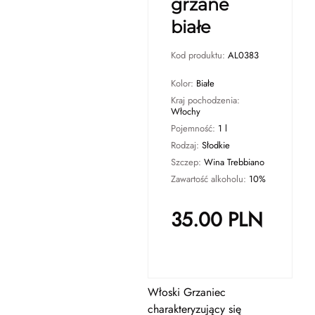
grzane
białe
Kod produktu:
AL0383
Kolor:
Białe
Kraj pochodzenia:
Włochy
Pojemność:
1 l
Rodzaj:
Słodkie
Szczep:
Wina Trebbiano
Zawartość alkoholu:
10%
35.00
PLN
Włoski Grzaniec
charakteryzujący się