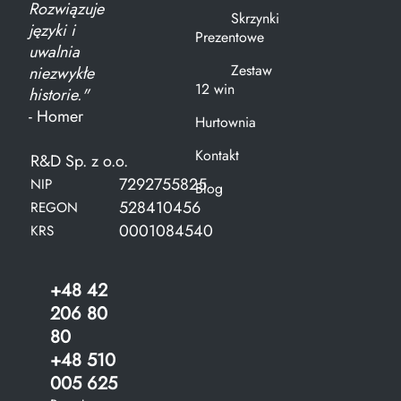
Rozwiązuje
Skrzynki
języki i
Prezentowe
uwalnia
Zestaw
niezwykłe
12 win
historie."
- Homer
Hurtownia
Kontakt
R&D Sp. z o.o.
7292755825
NIP
Blog
528410456
REGON
0001084540
KRS
+48 42
206 80
80
+48 510
005 625