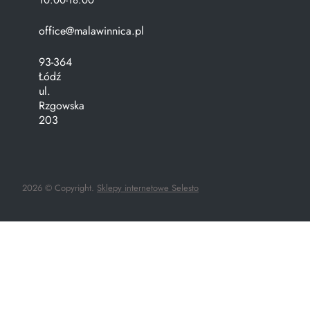
10:00-18:00
office@malawinnica.pl
93-364
Łódź
ul.
Rzgowska
203
2026 © Copyright.
Sklepy internetowe Selesto