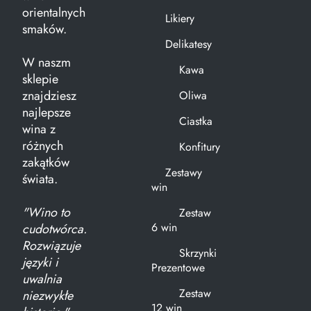
orientalnych
Likiery
smaków.
Delikatesy
W naszm
Kawa
sklepie
znajdziesz
Oliwa
najlepsze
Ciastka
wina z
różnych
Konfitury
zakątków
Zestawy
świata.
win
"Wino to
Zestaw
6 win
cudotwórca.
Rozwiązuje
Skrzynki
języki i
Prezentowe
uwalnia
Zestaw
niezwykłe
12 win