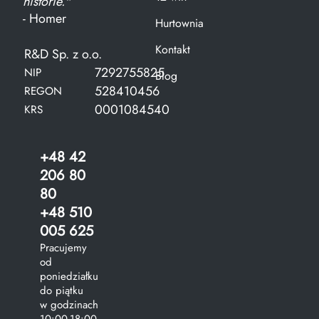
historie."
- Homer
Hurtownia
Kontakt
R&D Sp. z o.o.
7292755825
NIP
Blog
528410456
REGON
0001084540
KRS
+48 42
206 80
80
+48 510
005 625
Pracujemy
od
poniedziałku
do piątku
w godzinach