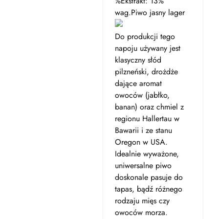
%Ekstrakt: 13%
wag.Piwo jasny lager
Do produkcji tego
napoju używany jest
klasyczny słód
pilzneński, drożdże
dające aromat
owoców (jabłko,
banan) oraz chmiel z
regionu Hallertau w
Bawarii i ze stanu
Oregon w USA.
Idealnie wyważone,
uniwersalne piwo
doskonale pasuje do
tapas, bądź różnego
rodzaju mięs czy
owoców morza.