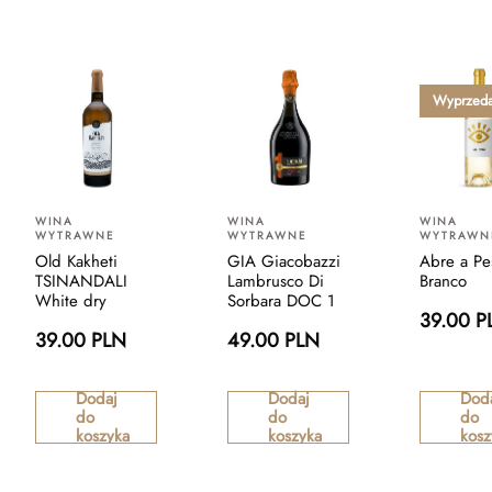
Wyprzed
WINA
WINA
WINA
WYTRAWNE
WYTRAWNE
WYTRAWN
Old Kakheti
GIA Giacobazzi
Abre a Pe
TSINANDALI
Lambrusco Di
Branco
White dry
Sorbara DOC 1
39.00 P
39.00 PLN
49.00 PLN
Dodaj
Dodaj
Dod
do
do
do
koszyka
koszyka
kosz