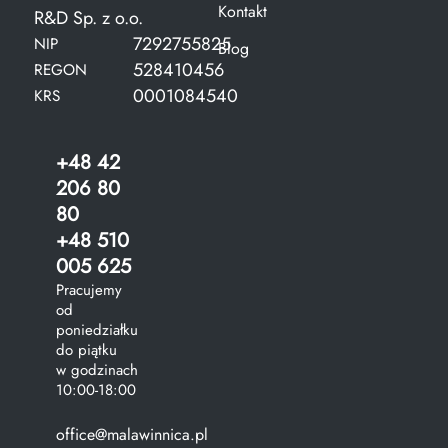
Kontakt
R&D Sp. z o.o.
7292755825
NIP
Blog
528410456
REGON
0001084540
KRS
+48 42
206 80
80
+48 510
005 625
Pracujemy
od
poniedziałku
do piątku
w godzinach
10:00-18:00
office@malawinnica.pl