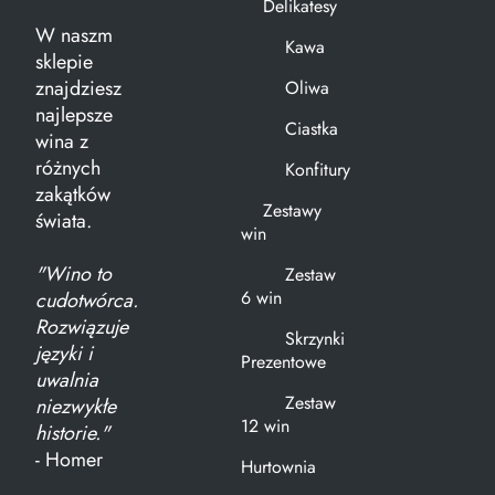
Delikatesy
W naszm
Kawa
sklepie
znajdziesz
Oliwa
najlepsze
Ciastka
wina z
różnych
Konfitury
zakątków
Zestawy
świata.
win
"Wino to
Zestaw
6 win
cudotwórca.
Rozwiązuje
Skrzynki
języki i
Prezentowe
uwalnia
Zestaw
niezwykłe
12 win
historie."
- Homer
Hurtownia