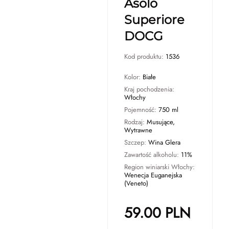
Asolo
Superiore
DOCG
Kod produktu:
1536
Kolor:
Białe
Kraj pochodzenia:
Włochy
Pojemność:
750 ml
Rodzaj:
Musujące,
Wytrawne
Szczep:
Wina Glera
Zawartość alkoholu:
11%
Region winiarski Włochy:
Wenecja Euganejska
(Veneto)
59.00
PLN