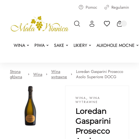
Pomoc
Regulamin
WINA
PIWA
SAKE
LIKIERY
ALKOHOLE MOCNE
Strona
Wina
Loredan Gasparini Prosecco
Wina
główna
wytrawne
Asolo Superiore DOCG
WINA
,
WINA
WYTRAWNE
Loredan
Gasparini
Prosecco