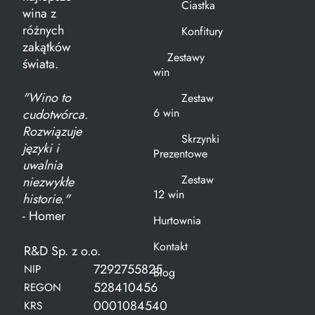
Ciastka
wina z
różnych
Konfitury
zakątków
Zestawy
świata.
win
"Wino to
Zestaw
6 win
cudotwórca.
Rozwiązuje
Skrzynki
języki i
Prezentowe
uwalnia
Zestaw
niezwykłe
12 win
historie."
- Homer
Hurtownia
Kontakt
R&D Sp. z o.o.
7292755825
NIP
Blog
528410456
REGON
0001084540
KRS