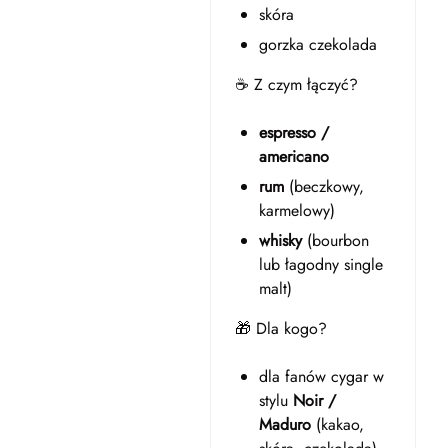
skóra
gorzka czekolada
☕ Z czym łączyć?
espresso /
americano
rum
(beczkowy,
karmelowy)
whisky
(bourbon
lub łagodny single
malt)
🎁 Dla kogo?
dla fanów cygar w
stylu
Noir /
Maduro
(kakao,