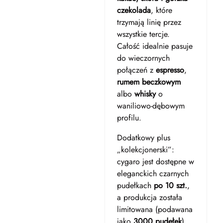
czekolada
, które
trzymają linię przez
wszystkie tercje.
Całość idealnie pasuje
do wieczornych
połączeń z
espresso
,
rumem beczkowym
albo
whisky
o
waniliowo-dębowym
profilu.
Dodatkowy plus
„kolekcjonerski”:
cygaro jest dostępne w
eleganckich czarnych
pudełkach
po 10 szt.
,
a produkcja została
limitowana (podawana
jako
3000 pudełek
).