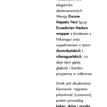
elegancko
zbalansowanych.
Wersja
Encore
Majestic Noir
łączy
Ecuadorian Maduro
wrapper
z binderem z
Nikaragui oraz
wypełnieniem z tytoni
dominikańskich i
nikaraguańskich
, co
daje dym gęsty,
głęboki i bardzo
przyjemny w odbiorze.
Smak jest zbudowany
klarownie: najpierw
pikantność (cynamon),
potem prowadzą
kakao, skóra i gorzka