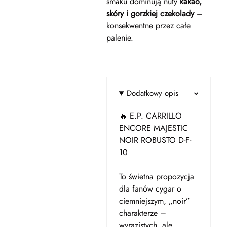
smaku dominują nuty
kakao,
skóry i gorzkiej czekolady
–
konsekwentne przez całe
palenie.
Dodatkowy opis
🔥 E.P. CARRILLO
ENCORE MAJESTIC
NOIR ROBUSTO D-F-
10
To świetna propozycja
dla fanów cygar o
ciemniejszym, „noir”
charakterze –
wyrazistych, ale