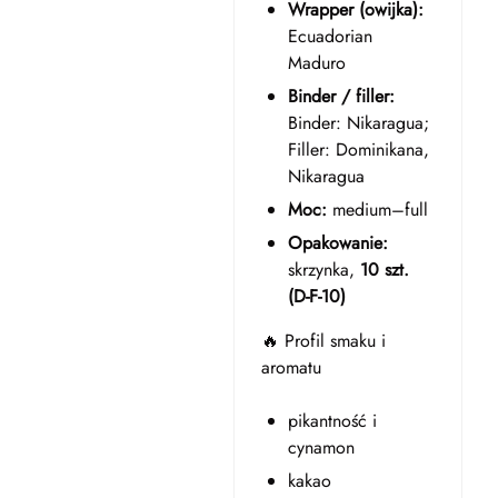
Wrapper (owijka):
Ecuadorian
Maduro
Binder / filler:
Binder: Nikaragua;
Filler: Dominikana,
Nikaragua
Moc:
medium–full
Opakowanie:
skrzynka,
10 szt.
(D-F-10)
🔥 Profil smaku i
aromatu
pikantność i
cynamon
kakao