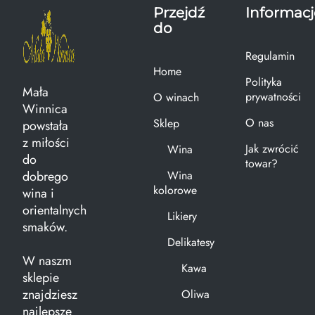
Przejdź
Informacj
do
Regulamin
Home
Polityka
Mała
prywatności
O winach
Winnica
O nas
Sklep
powstała
z miłości
Jak zwrócić
Wina
do
towar?
dobrego
Wina
kolorowe
wina i
orientalnych
Likiery
smaków.
Delikatesy
W naszm
Kawa
sklepie
znajdziesz
Oliwa
najlepsze