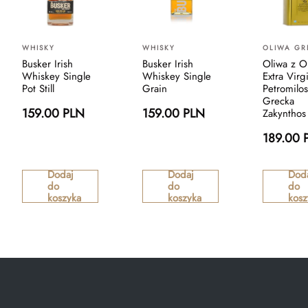
WHISKY
WHISKY
OLIWA GR
Busker Irish
Busker Irish
Oliwa z O
Whiskey Single
Whiskey Single
Extra Virg
Pot Still
Grain
Petromilo
Grecka
159.00 PLN
159.00 PLN
Zakynthos
189.00 
Dodaj
Dodaj
Dod
do
do
do
koszyka
koszyka
kosz