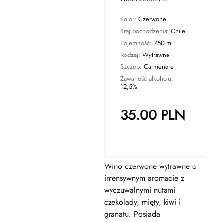
Kolor:
Czerwone
Kraj pochodzenia:
Chile
Pojemność:
750 ml
Rodzaj:
Wytrawne
Szczep:
Carmenere
Zawartość alkoholu:
12,5%
35.00
PLN
Wino czerwone wytrawne o
intensywnym aromacie z
wyczuwalnymi nutami
czekolady, mięty, kiwi i
granatu. Posiada