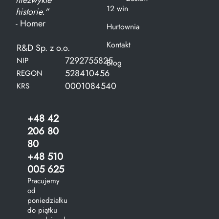
niezwykłe
12 win
historie."
- Homer
Hurtownia
Kontakt
R&D Sp. z o.o.
7292755825
NIP
Blog
528410456
REGON
0001084540
KRS
+48 42
206 80
80
+48 510
005 625
Pracujemy
od
poniedziałku
do piątku