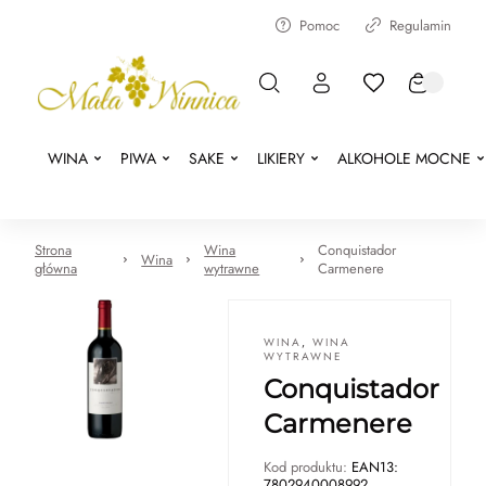
Pomoc
Regulamin
WINA
PIWA
SAKE
LIKIERY
ALKOHOLE MOCNE
Strona
Wina
Conquistador
Wina
główna
wytrawne
Carmenere
WINA
,
WINA
WYTRAWNE
Conquistador
Carmenere
Kod produktu:
EAN13:
7802940008992