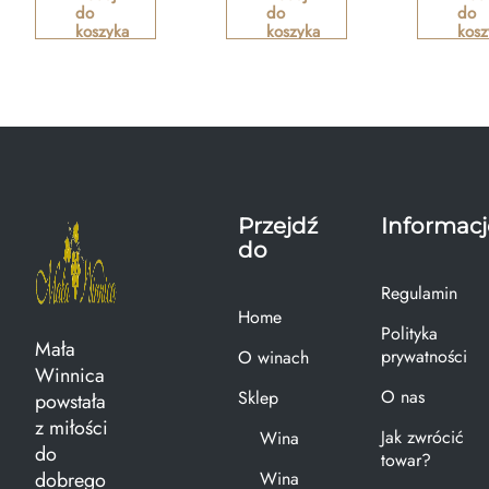
do
do
do
koszyka
koszyka
kosz
Przejdź
Informacj
do
Regulamin
Home
Polityka
Mała
prywatności
O winach
Winnica
O nas
Sklep
powstała
z miłości
Jak zwrócić
Wina
do
towar?
dobrego
Wina