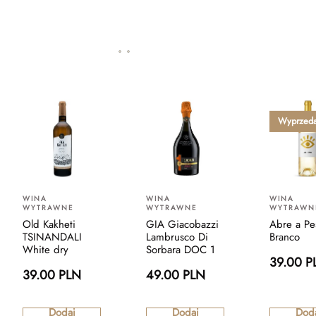
Wyprzed
WINA
WINA
WINA
WYTRAWNE
WYTRAWNE
WYTRAWN
Old Kakheti
GIA Giacobazzi
Abre a Pe
TSINANDALI
Lambrusco Di
Branco
White dry
Sorbara DOC 1
39.00 P
39.00 PLN
49.00 PLN
Dodaj
Dodaj
Dod