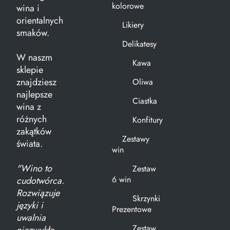
kolorowe
wina i
orientalnych
Likiery
smaków.
Delikatesy
W naszm
Kawa
sklepie
znajdziesz
Oliwa
najlepsze
Ciastka
wina z
różnych
Konfitury
zakątków
Zestawy
świata.
win
"Wino to
Zestaw
6 win
cudotwórca.
Rozwiązuje
Skrzynki
języki i
Prezentowe
uwalnia
Zestaw