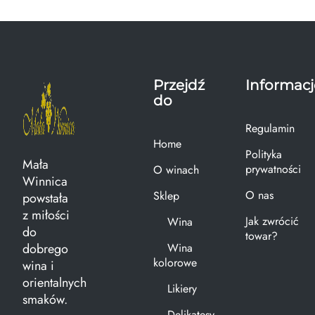
Przejdź
Informacj
do
Regulamin
Home
Polityka
Mała
prywatności
O winach
Winnica
O nas
Sklep
powstała
z miłości
Jak zwrócić
Wina
do
towar?
dobrego
Wina
kolorowe
wina i
orientalnych
Likiery
smaków.
Delikatesy