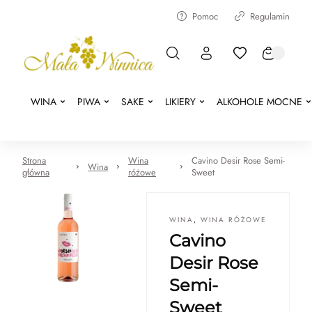
Pomoc
Regulamin
WINA
PIWA
SAKE
LIKIERY
ALKOHOLE MOCNE
Strona
Wina
Cavino Desir Rose Semi-
Wina
główna
różowe
Sweet
WINA
,
WINA RÓŻOWE
Cavino
Desir Rose
Semi-
Sweet