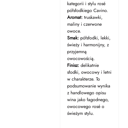
kategorii i stylu rosé
półsłodkiego Cavino.
Aromat:
truskawki,
maliny i czerwone
owoce.
Smak:
półsłodki, lekki,
świeży i harmonijny, z
przyjemną
owocowością.
Finisz:
delikatnie
słodki, owocowy i letni
w charakterze. To
podsumowanie wynika
z handlowego opisu
wina jako łagodnego,
owocowego rosé o
świeżym stylu.