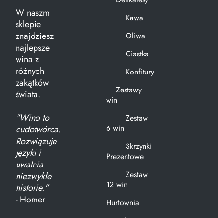
W naszm
Kawa
sklepie
znajdziesz
Oliwa
najlepsze
Ciastka
wina z
różnych
Konfitury
zakątków
Zestawy
świata.
win
"Wino to
Zestaw
6 win
cudotwórca.
Rozwiązuje
Skrzynki
języki i
Prezentowe
uwalnia
Zestaw
niezwykłe
12 win
historie."
- Homer
Hurtownia