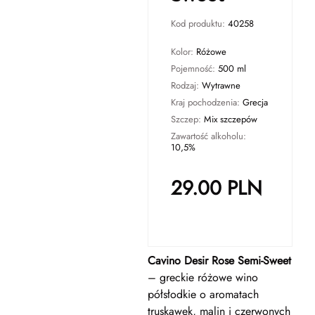
Kod produktu:
40258
Kolor:
Różowe
Pojemność:
500 ml
Rodzaj:
Wytrawne
Kraj pochodzenia:
Grecja
Szczep:
Mix szczepów
Zawartość alkoholu:
10,5%
29.00
PLN
Cavino Desir Rose Semi-Sweet
– greckie różowe wino
półsłodkie o aromatach
truskawek, malin i czerwonych