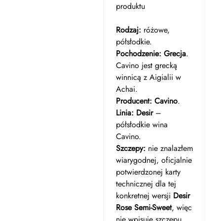
produktu
Rodzaj:
różowe,
półsłodkie.
Pochodzenie:
Grecja
.
Cavino jest grecką
winnicą z Aigialii w
Achai.
Producent:
Cavino
.
Linia:
Desir
–
półsłodkie wina
Cavino.
Szczepy:
nie znalazłem
wiarygodnej, oficjalnie
potwierdzonej karty
technicznej dla tej
konkretnej wersji
Desir
Rose Semi-Sweet
, więc
nie wpisuję szczepu