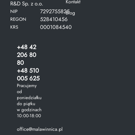
Kontakt
R&D Sp. z o.o.
7292755825
NIP
Blog
528410456
REGON
0001084540
KRS
+48 42
206 80
80
+48 510
005 625
Pracujemy
od
poniedziałku
do piątku
w godzinach
10:00-18:00
office@malawinnica.pl