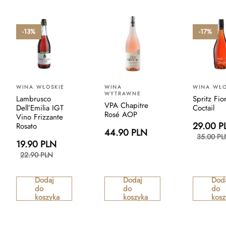
-13%
-17%
WINA WŁOSKIE
WINA
WINA WŁO
WYTRAWNE
Lambrusco
Spritz Fior
VPA Chapitre
Dell’Emilia IGT
Coctail
Rosé AOP
Vino Frizzante
29.00 P
Rosato
44.90 PLN
35.00 PL
19.90 PLN
22.90 PLN
Dodaj
Dodaj
Dod
do
do
do
koszyka
koszyka
kosz