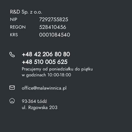
R&D Sp. z o.o.
7292755825
NIP
528410456
REGON
0001084540
KRS
+48 42 206 80 80
+48 510 005 625
Pracujemy od poniedziałku do piątku
w godzinach 10:00-18:00
office@malawinnica.pl
93-364 Łódź
ul. Rzgowska 203