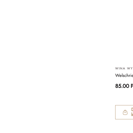
WINA W
Welschri
85.00 