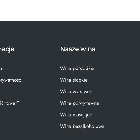
macje
Nasze wina
n
Wina półsłodkie
prywatności
Wina słodkie
Wina wytrawne
ić towar?
Wina półwytrawne
Wina musujące
Wina bezalkoholowe