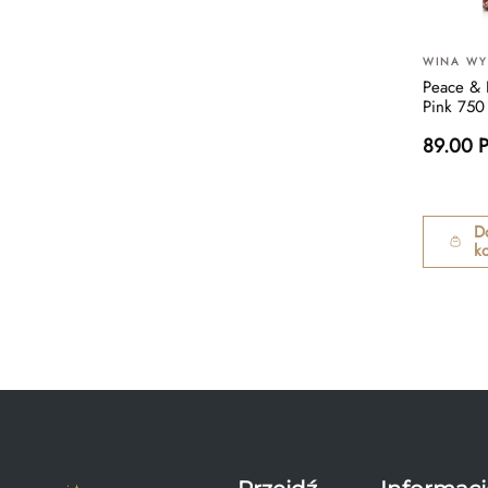
WINA W
Peace & 
Pink 750
89.00 
D
k