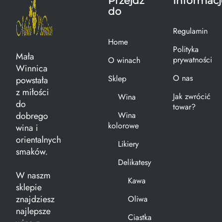
Przejdź
Informacj
do
Regulamin
Home
Polityka
Mała
prywatności
O winach
Winnica
O nas
Sklep
powstała
z miłości
Jak zwrócić
Wina
do
towar?
dobrego
Wina
kolorowe
wina i
orientalnych
Likiery
smaków.
Delikatesy
W naszm
Kawa
sklepie
znajdziesz
Oliwa
najlepsze
Ciastka