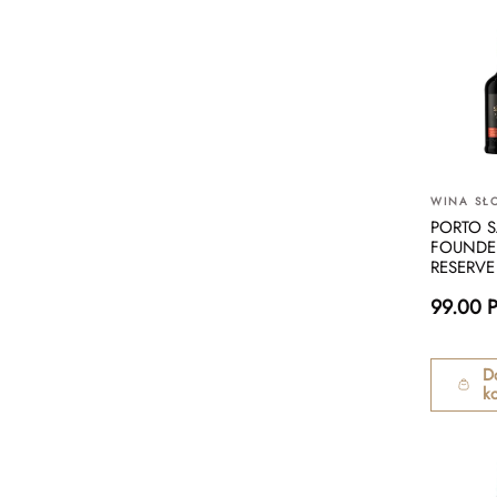
WINA SŁ
PORTO 
FOUNDE
RESERVE
99.00 
D
k