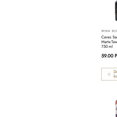
WINA SŁ
Caves Sa
Marta Ta
750 ml
59.00 
D
k