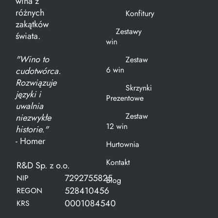
wina z
różnych
Konfitury
zakątków
Zestawy
świata.
win
"Wino to
Zestaw
6 win
cudotwórca.
Rozwiązuje
Skrzynki
języki i
Prezentowe
uwalnia
Zestaw
niezwykłe
12 win
historie."
- Homer
Hurtownia
Kontakt
R&D Sp. z o.o.
7292755825
NIP
Blog
528410456
REGON
0001084540
KRS