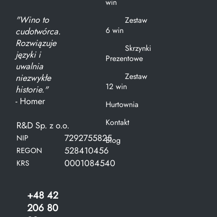
win
"Wino to
Zestaw
6 win
cudotwórca.
Rozwiązuje
Skrzynki
języki i
Prezentowe
uwalnia
Zestaw
niezwykłe
12 win
historie."
- Homer
Hurtownia
Kontakt
R&D Sp. z o.o.
7292755825
NIP
Blog
528410456
REGON
0001084540
KRS
+48 42
206 80