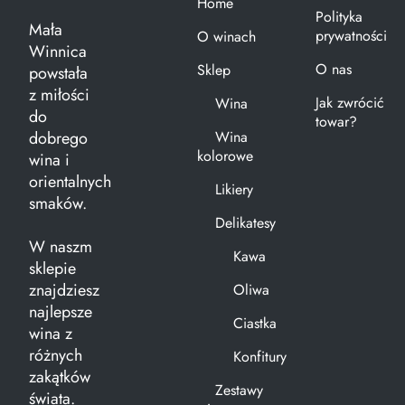
Home
Polityka
Mała
prywatności
O winach
Winnica
O nas
Sklep
powstała
z miłości
Jak zwrócić
Wina
do
towar?
dobrego
Wina
kolorowe
wina i
orientalnych
Likiery
smaków.
Delikatesy
W naszm
Kawa
sklepie
znajdziesz
Oliwa
najlepsze
Ciastka
wina z
różnych
Konfitury
zakątków
Zestawy
świata.