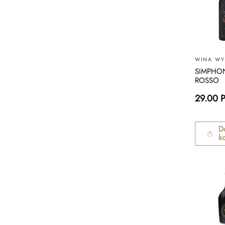
WINA W
SIMPHO
ROSSO
29.00 
D
k