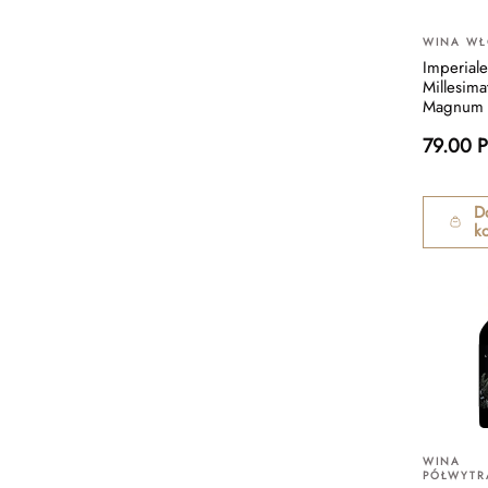
WINA WŁ
Imperial
Millesima
Magnum 
79.00 
D
k
WINA
PÓŁWYT