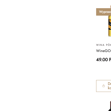
Wyprze
WINA PÓ
WineGO
49.00 
D
k