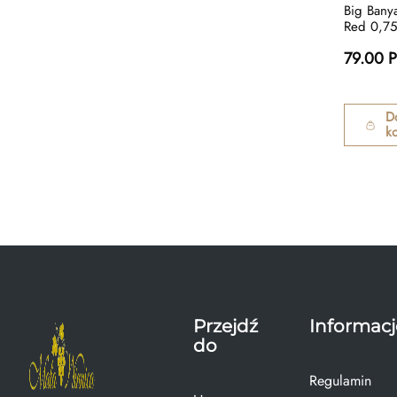
Big Bany
Red 0,75
79.00 
D
k
Przejdź
Informacj
do
Regulamin