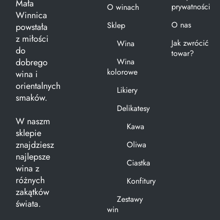
Mała
prywatności
O winach
Winnica
O nas
Sklep
powstała
z miłości
Jak zwrócić
Wina
do
towar?
dobrego
Wina
kolorowe
wina i
orientalnych
Likiery
smaków.
Delikatesy
W naszm
Kawa
sklepie
znajdziesz
Oliwa
najlepsze
Ciastka
wina z
różnych
Konfitury
zakątków
Zestawy
świata.
win