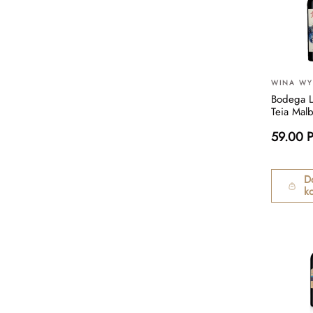
WINA W
Bodega 
Teia Mal
59.00 
D
k