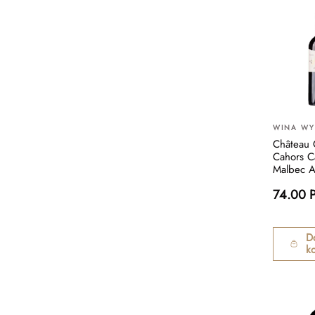
WINA W
Château 
Cahors C
Malbec 
74.00 
D
k