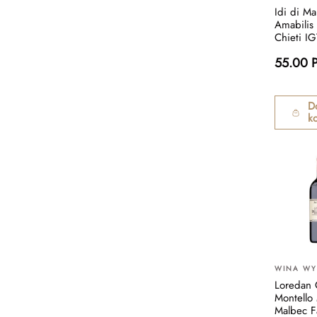
Idi di Ma
Amabilis 
Chieti IG
55.00 
D
k
WINA W
Loredan 
Montello 
Malbec F