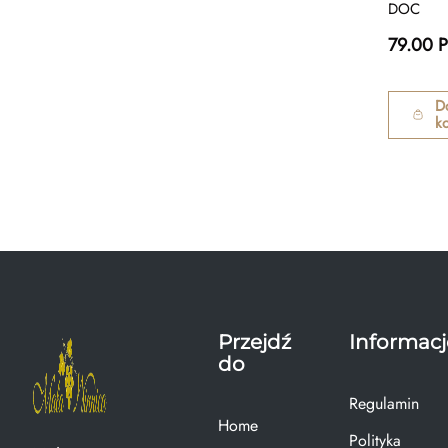
DOC
79.00 
D
k
Przejdź
Informacj
do
Regulamin
Home
Polityka