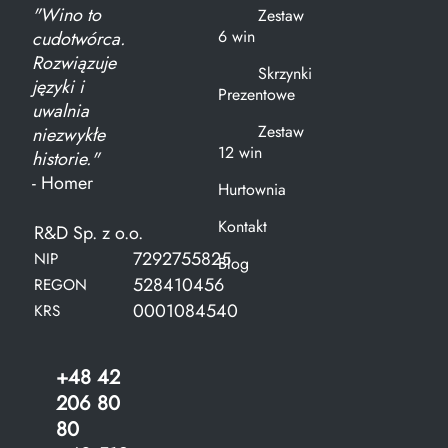
"Wino to
Zestaw
6 win
cudotwórca.
Rozwiązuje
Skrzynki
języki i
Prezentowe
uwalnia
Zestaw
niezwykłe
12 win
historie."
- Homer
Hurtownia
Kontakt
R&D Sp. z o.o.
7292755825
NIP
Blog
528410456
REGON
0001084540
KRS
+48 42
206 80
80