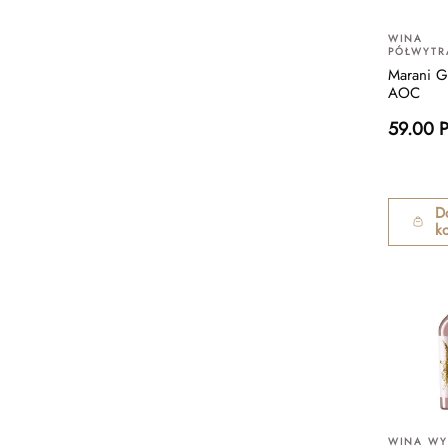
WINA
PÓŁWYT
Marani G
AOC
59.00 
D
k
WINA W