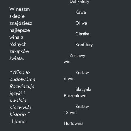
Delikatesy
W naszm
Kawa
sklepie
znajdziesz
Oliwa
najlepsze
Ciastka
wina z
różnych
Konfitury
zakątków
Zestawy
świata.
win
"Wino to
Zestaw
6 win
cudotwórca.
Rozwiązuje
Skrzynki
języki i
Prezentowe
uwalnia
Zestaw
niezwykłe
12 win
historie."
- Homer
Hurtownia