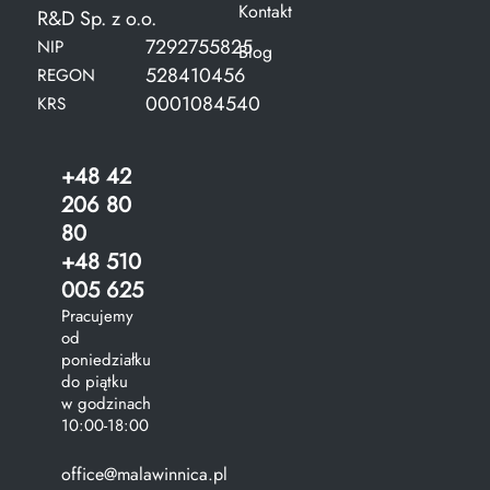
Kontakt
R&D Sp. z o.o.
7292755825
NIP
Blog
528410456
REGON
0001084540
KRS
+48 42
206 80
80
+48 510
005 625
Pracujemy
od
poniedziałku
do piątku
w godzinach
10:00-18:00
office@malawinnica.pl