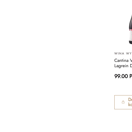
WINA W
Cantina V
Lagrein 
99.00 
D
k