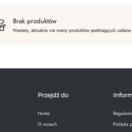
Brak produktów
Niestety, aktualnie nie mamy produktów spełniających zadane 
Przejdź do
Infor
Home
Regulami
O winach
Polityka 