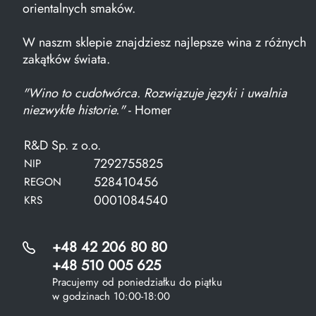
orientalnych smaków.
W naszm sklepie znajdziesz najlepsze wina z różnych
zakątków świata.
"Wino to cudotwórca. Rozwiązuje języki i uwalnia
niezwykłe historie."
- Homer
R&D Sp. z o.o.
7292755825
NIP
528410456
REGON
0001084540
KRS
+48 42 206 80 80
+48 510 005 625
Pracujemy od poniedziałku do piątku
w godzinach 10:00-18:00