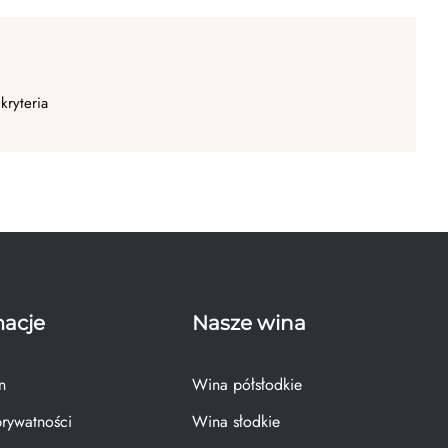
kryteria
macje
Nasze wina
n
Wina półsłodkie
prywatności
Wina słodkie